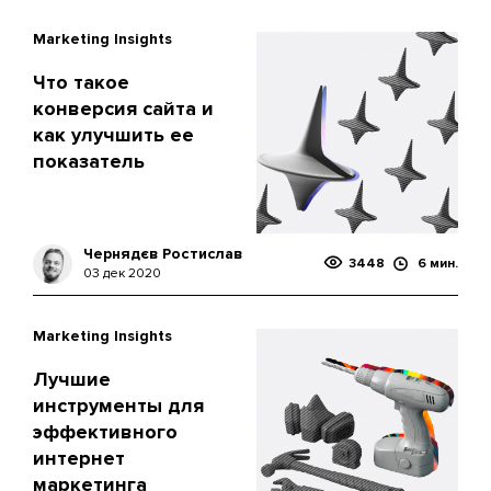
Marketing Insights
Что такое
конверсия сайта и
как улучшить ее
показатель
Чернядєв Ростислав
3448
6 мин.
03 дек 2020
Marketing Insights
Лучшие
инструменты для
эффективного
интернет
маркетинга