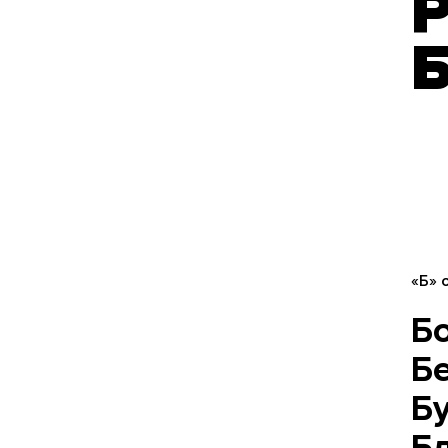
«Б» 
Б
Б
Б