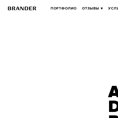
Перейти
к
BRANDER
ПОРТФОЛИО
ОТЗЫВЫ
УСЛ
основному
MAIN
содержанию
D