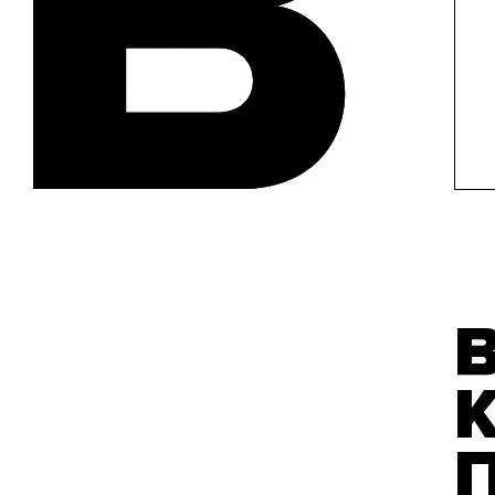
46с
тыс