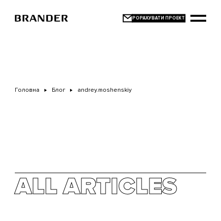
Перейти
до
основного
вмісту
Головна
Блог
andrey.moshenskiy
ALL ARTICLES