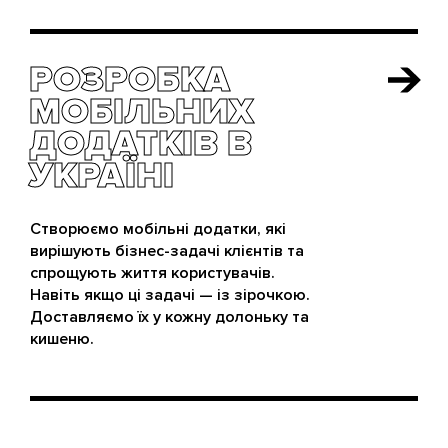
РОЗРОБКА
РОЗРОБКА
МОБІЛЬНИХ
МОБІЛЬНИХ
ДОДАТКІВ В
ДОДАТКІВ В
УКРАЇНІ
УКРАЇНІ
Створюємо мобільні додатки, які
вирішують бізнес-задачі клієнтів та
спрощують життя користувачів.
Навіть якщо ці задачі — із зірочкою.
Доставляємо їх у кожну долоньку та
кишеню.