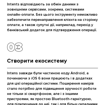
Intents відповідають за обмін даними з
зовнішніми сервісами, зокрема, системами
онлайн-оплати. Без цього інструменту неможливо
забезпечити перенаправлення клієнта на сторінку
оплати, а також супутні дії, наприклад, перехід у
банківський додаток для підтвердження операції.
03
03
Створити екосистему
Intens завжди були частиною коду Android, а
починаючи з iOS 6 вони працюють і в додатках
для цієї операційної системи. Поширення намірів
стало потрібно для підвищення зручності роботи
не тільки зі смартфоном, але і з іншими
пристроями, як простою Bluetooth-гарнітурою,
для підключення до неї, так і для більш складними