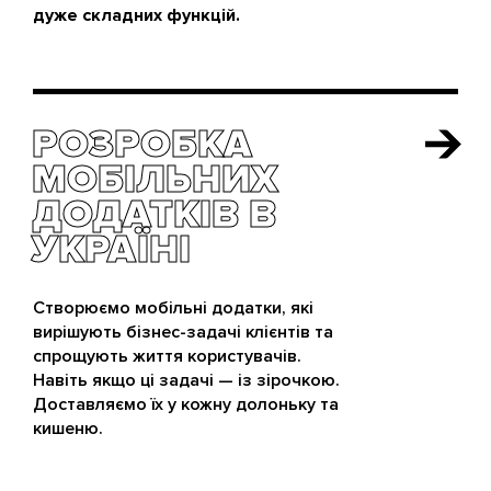
дуже складних функцій.
РОЗРОБКА
РОЗРОБКА
МОБІЛЬНИХ
МОБІЛЬНИХ
ДОДАТКІВ В
ДОДАТКІВ В
УКРАЇНІ
УКРАЇНІ
Створюємо мобільні додатки, які
вирішують бізнес-задачі клієнтів та
спрощують життя користувачів.
Навіть якщо ці задачі — із зірочкою.
Доставляємо їх у кожну долоньку та
кишеню.