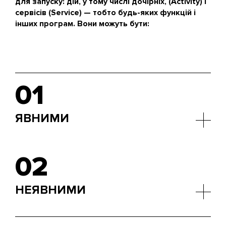
для запуску: дій, у тому числі дочірніх, (Activity) і
сервісів (Service) — тобто будь-яких функцій і
інших програм. Вони можуть бути:
01
ЯВНИМИ
Explicit, коли цільовий компонент визначає сам
додаток.
02
НЕЯВНИМИ
Implicit, коли операційна система оцінює доступні
компоненти і вибирає підходяще.