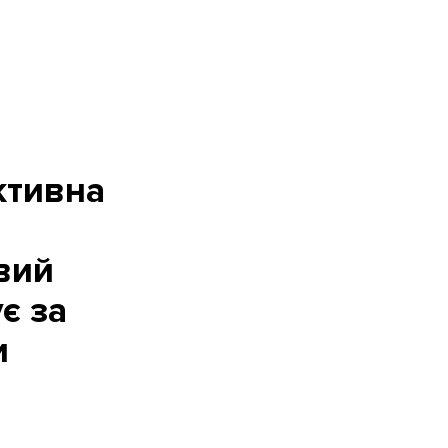
ктивна
вий
є за
и