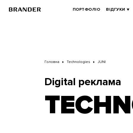
Перейти
до
BRANDER
ПОРТФОЛІО
ВІДГУКИ
основного
MAIN
вмісту
Головна
Technologies
JUNI
Digital реклама
TECHN