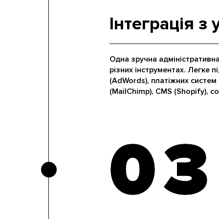
Інтеграція з 
Одна зручна адміністративн
різних інструментах. Легке п
(AdWords), платіжних систем 
(MailChimp), CMS (Shopify), с
03
03