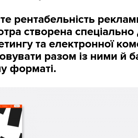
те рентабельність реклам
 котра створена спеціально
тингу та електронної коме
овувати разом із ними й б
у форматі.