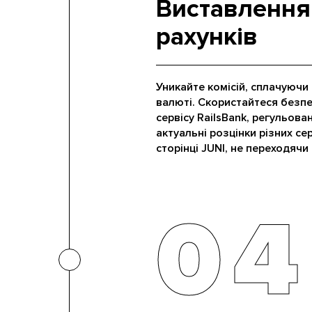
Виставлення
рахунків
Уникайте комісій, сплачуючи
валюті. Скористайтеся безп
сервісу RailsBank, регульова
актуальні розцінки різних с
сторінці JUNI, не переходячи 
04
04