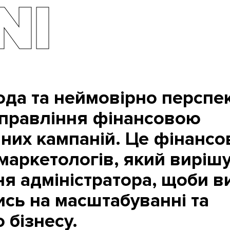
NI
ода та неймовірно перспе
правління фінансовою
них кампаній. Це фінансо
аркетологів, який вирішу
ня адміністратора, щоби в
сь на масштабуванні та
 бізнесу.