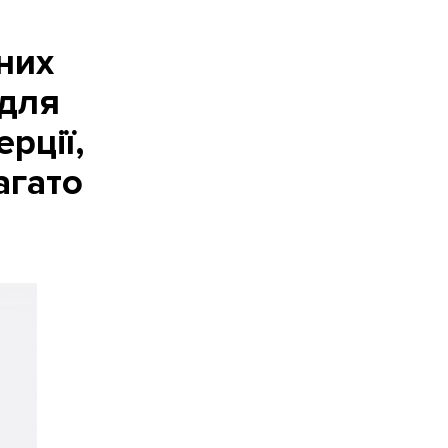
них
 для
рції,
агато