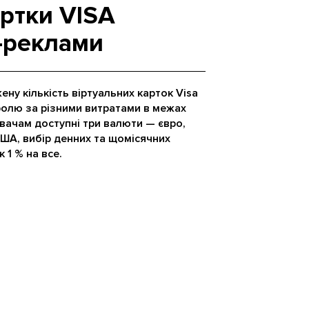
артки VISA
т-реклами
ну кількість віртуальних карток Visa
ролю за різними витратами в межах
вачам доступні три валюти — євро,
США, вибір денних та щомісячних
к 1 % на все.