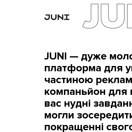
JU
JUNI — дуже мол
платформа для у
частиною реклам
компаньйон для м
вас нудні завдан
могли зосередити
покращенні свого