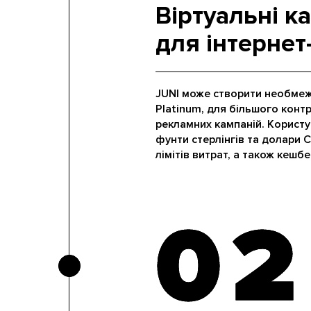
Віртуальні к
для інтерне
JUNI може створити необмеже
Platinum, для більшого конт
рекламних кампаній. Користу
фунти стерлінгів та долари 
лімітів витрат, а також кешбе
02
02