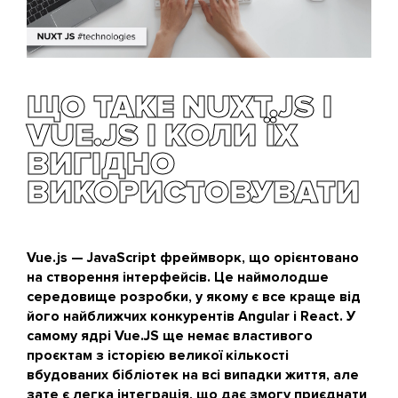
ЩО ТАКЕ NUXT.JS І
VUE.JS І КОЛИ ЇХ
ВИГІДНО
ВИКОРИСТОВУВАТИ
Vue.js — JavaScript фреймворк, що орієнтовано
на створення інтерфейсів. Це наймолодше
середовище розробки, у якому є все краще від
його найближчих конкурентів Angular і React. У
самому ядрі Vue.JS ще немає властивого
проєктам з історією великої кількості
вбудованих бібліотек на всі випадки життя, але
зате є легка інтеграція, що дає змогу приєднати