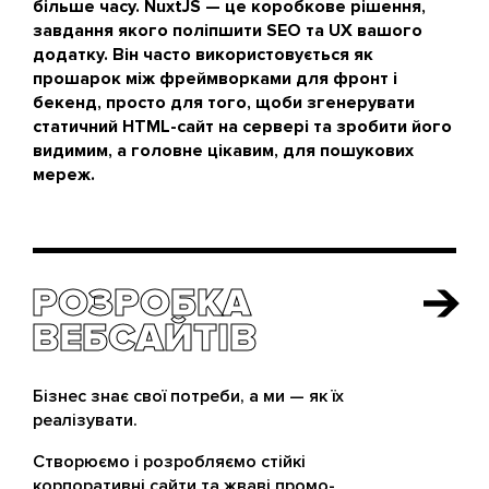
більше часу. NuxtJS — це коробкове рішення,
завдання якого поліпшити SEO та UX вашого
додатку. Він часто використовується як
прошарок між фреймворками для фронт і
бекенд, просто для того, щоби згенерувати
статичний HTML-сайт на сервері та зробити його
видимим, а головне цікавим, для пошукових
мереж.
РОЗРОБКА
РОЗРОБКА
ВЕБСАЙТІВ
ВЕБСАЙТІВ
Бізнес знає свої потреби, а ми — як їх
реалізувати.
Створюємо і розробляємо стійкі
корпоративні сайти та жваві промо-