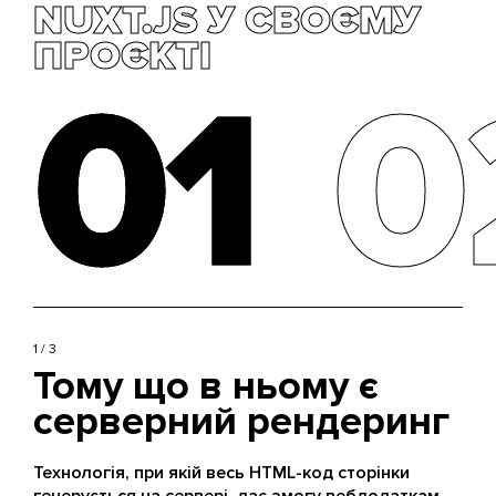
NUXT.JS У СВОЄМУ
ПРОЄКТІ
01
01
0
0
1 / 3
Тому що в ньому є
серверний рендеринг
Технологія, при якій весь HTML-код сторінки