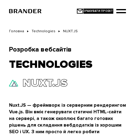
Перейти
до
основного
вмісту
Головна
Technologies
NUXT.JS
Розробка вебсайтів
TECHNOLOGIES
NUXT.JS
Nuxt.JS — фреймворк із серверним рендерингом
Vue.js. Він вміє генерувати статичні HTML-сайти
на сервері, а також охоплює багато готових
рішень для складання вебдодатків із хорошим
SEO і UX. З ним просто й легко робити