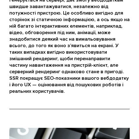
генерується на сервері, дає змогу вебдодаткам
швидше завантажуватися, незалежно від
потужності пристрою. Це особливо вигідно для
сторінок зі статичною інформацією, а ось якщо на
ній багато інтерактивних елементів, наприклад,
відео, обговорення під ним, анімації, може
знадобитися деякий час на вимальовування
всього, до того як воно з’явиться на екрані. У
таких випадках вигідно використовувати
змішаний рендеринг, щоби перенаправити
частину навантаження на пристрій-клієнт, але
серверний рендеринг однаково стане в пригоді.
SSR покращує SEO-показники вашого вебдодатку
і його UX — оцінювання від пошукових роботів і
реальних користувачів.