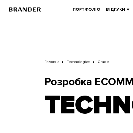
Перейти
до
BRANDER
ПОРТФОЛІО
ВІДГУКИ
основного
MAIN
вмісту
Головна
Technologies
Oracle
Розробка ECOMM
TECHN