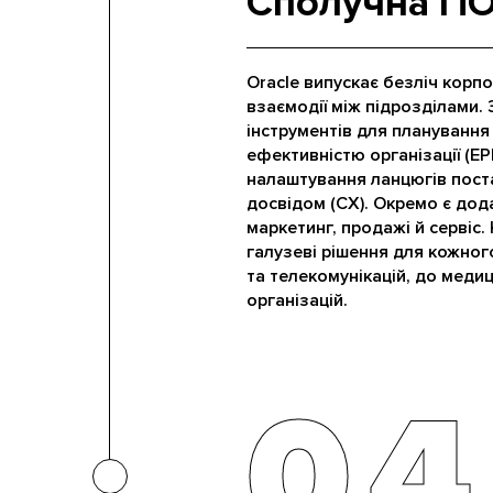
Сполучна П
Oracle випускає безліч корп
взаємодії між підрозділами.
інструментів для планування 
ефективністю організації (E
налаштування ланцюгів поста
досвідом (CX). Окремо є дод
маркетинг, продажі й сервіс.
галузеві рішення для кожного
та телекомунікацій, до меди
організацій.
04
04