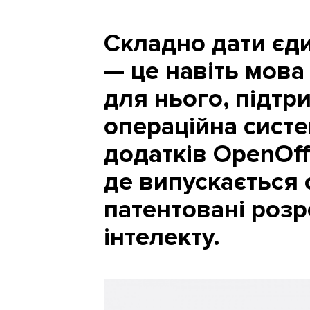
Складно дати єди
— це навіть мова
для нього, підтр
операційна систем
додатків OpenOffi
де випускається 
патентовані розр
інтелекту.