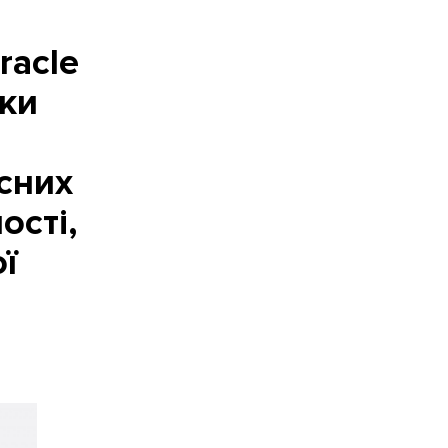
racle
бки
я
існих
ості,
ї