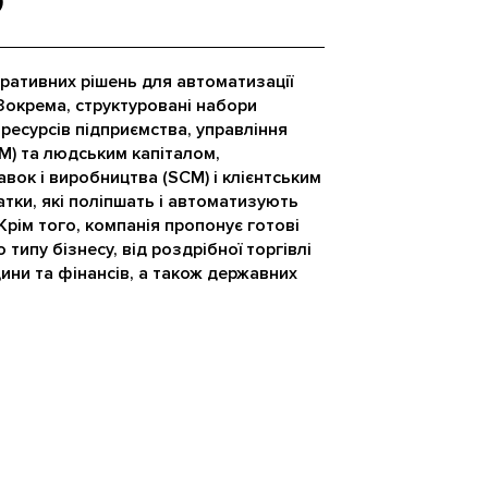
О
оративних рішень для автоматизації
 Зокрема, структуровані набори
ресурсів підприємства, управління
PM) та людським капіталом,
вок і виробництва (SCM) і клієнтським
атки, які поліпшать і автоматизують
 Крім того, компанія пропонує готові
 типу бізнесу, від роздрібної торгівлі
цини та фінансів, а також державних