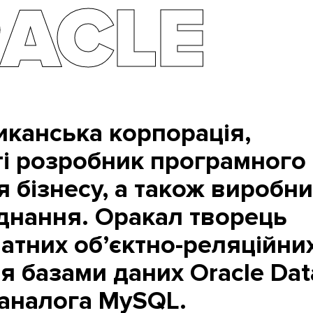
ACLE
иканська корпорація,
ті розробник програмного
 бізнесу, а також виробн
днання. Оракал творець
атних об’єктно-реляційни
я базами даних Oracle Da
о аналога MySQL.