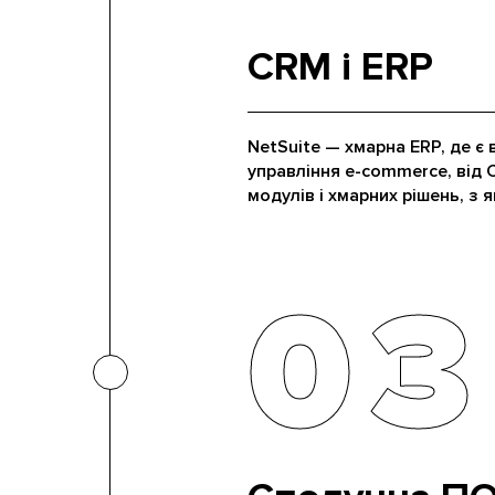
CRM і ERP
NetSuite — хмарна ERP, де є
управління e-commerce, від C
модулів і хмарних рішень, з 
03
03