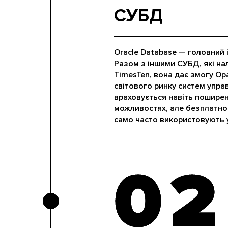
СУБД
Oracle Database — головний і
Разом з іншими СУБД, які нал
TimesTen, вона дає змогу Ор
світового ринку систем упра
враховується навіть пошире
можливостях, але безплатног
само часто використовують у 
02
02