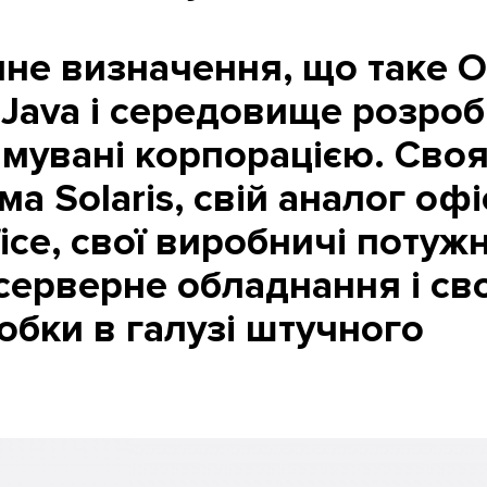
не визначення, що таке O
 Java і середовище розро
имувані корпорацією. Сво
а Solaris, свій аналог оф
ce, свої виробничі потужн
серверне обладнання і сво
обки в галузі штучного