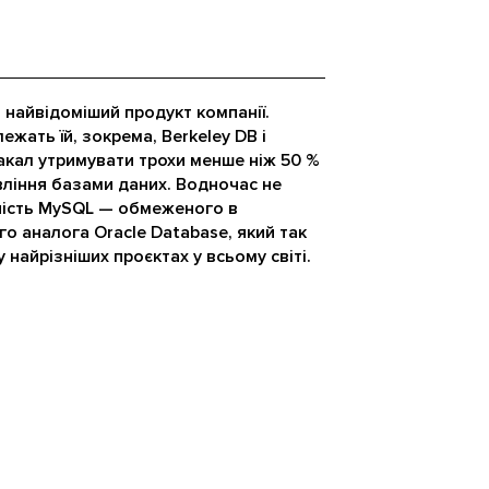
 найвідоміший продукт компанії.
ежать їй, зокрема, Berkeley DB і
акал утримувати трохи менше ніж 50 %
вління базами даних. Водночас не
ність MySQL — обмеженого в
о аналога Oracle Database, який так
найрізніших проєктах у всьому світі.