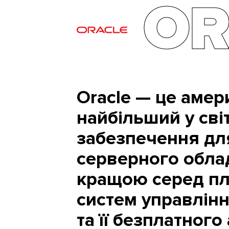
OR
Oracle — це амер
найбільший у сві
забезпечення для
серверного обла
кращою серед пл
систем управлінн
та її безплатног