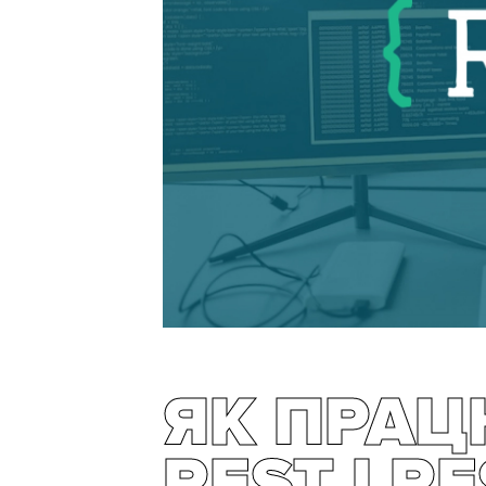
ЯК ПРА
REST І R