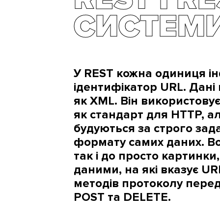
СИСТЕМ
У REST кожна одиниця ін
ідентифікатор URL. Дані 
як XML. Він використову
як стандарт для HTTP, ал
будуються за строго зад
формату самих даних. Во
так і до просто картинк
даними, на які вказує U
методів протоколу перед
POST та DELETE.