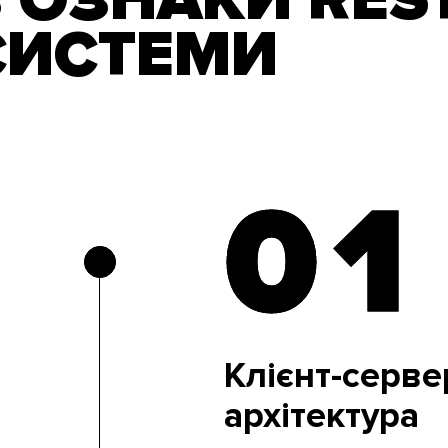
СИСТЕМИ
01
01
Клієнт-серве
архітектура