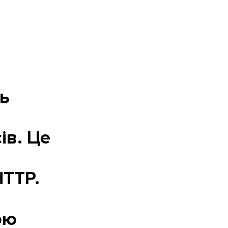
ль
ів. Це
HTTP.
ою