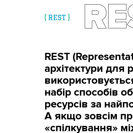
RE
REST (Representat
архітектури для 
використовується
набір способів о
ресурсів за най
А якщо зовсім пр
«спілкування» м