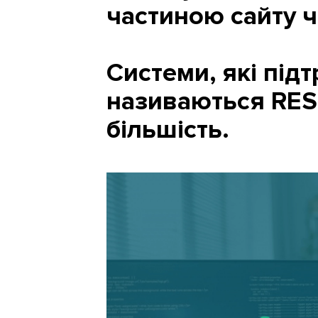
частиною сайту ч
Системи, які під
називаються REST
більшість.