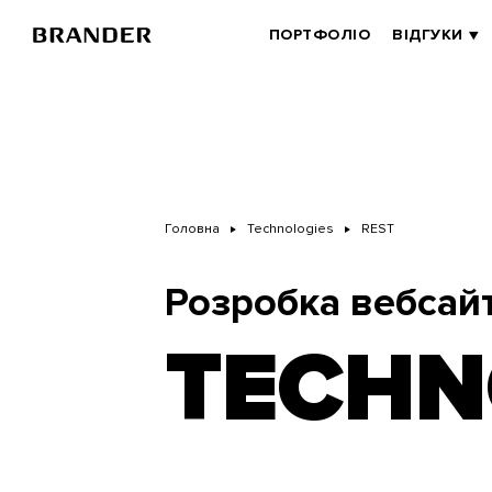
Перейти
до
BRANDER
ПОРТФОЛІО
ВІДГУКИ
основного
MAIN
вмісту
Головна
Technologies
REST
Розробка вебсайт
TECHN