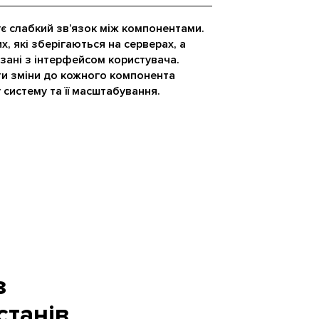
є слабкий зв’язок між компонентами.
х, які зберігаються на серверах, а
язані з інтерфейсом користувача.
и зміни до кожного компонента
систему та її масштабування.
з
станів