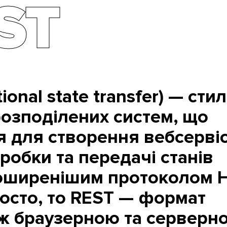
ST
ional state transfer) — сти
розподілених систем, що
 для створення вебсервіс
бробки та передачі станів
поширенішим протоколом 
осто, то REST — формат
іж браузерною та серверн