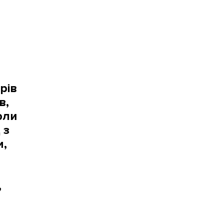
рів
в,
рли
 з
и,
,