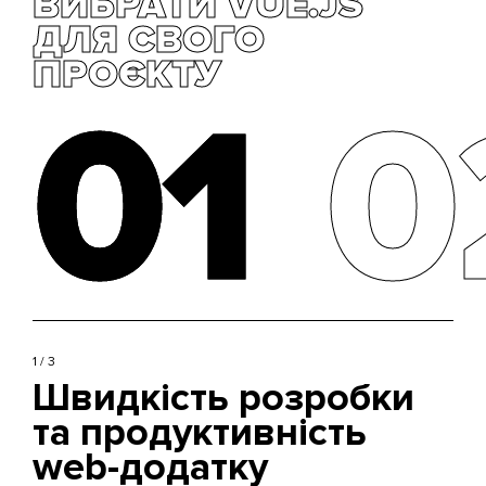
ВИБРАТИ VUE.JS
ДЛЯ СВОГО
ПРОЄКТУ
01
01
0
0
1 / 3
Швидкість розробки
та продуктивність
web-додатку