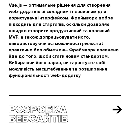
Vue.js — оптимальне рішення для створення
web-додатків зі складним і незвичним для
користувача інтерфейсом. Фреймворк добре
підходить для стартапів, оскільки дозволяє
швидко створити продуктивний та красивий
MVP, а також допрацьовувати його,
використовуючи всі можливості javascript
практично без обмежень. Фреймворк впевнено
йде до того, щоби стати новим стандартом.
Вибираючи його зараз, ви гарантуєте собі
можливість масштабування та розширення
функціональності web-додатку.
РОЗРОБКА
РОЗРОБКА
ВЕБСАЙТІВ
ВЕБСАЙТІВ