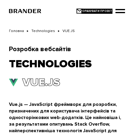
Перейти
до
основного
вмісту
Головна
Technologies
VUE.JS
Розробка вебсайтів
TECHNOLOGIES
VUE.JS
Vue.js — JavaScript фреймворк для розробки,
призначених для користувача інтерфейсів та
односторінкових web-додатків. Це найновіша і,
за результатами опитувань Stack Overflow,
найперспективніша технологія JavaScript для