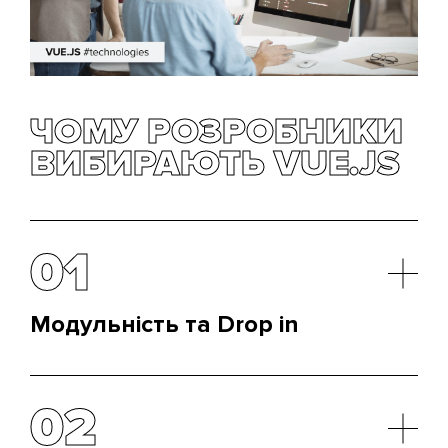
ЧОМУ РОЗРОБНИКИ
ВИБИРАЮТЬ VUE.JS
01
Модульність та Drop in
Одне з головних переваг цього фреймворку —
легкі налаштування та інтеграція. За першу
02
перевагу відповідає вбудована прив'язка даних, а
інше забезпечує можливість у «два кліки» додати