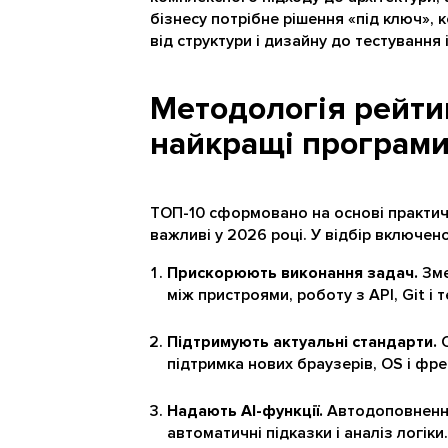
бізнесу потрібне рішення «під ключ»,
від структури і дизайну до тестування 
Методологія рейти
найкращі програми
ТОП-10 сформовано на основі практичн
важливі у 2026 році. У відбір включен
Прискорюють виконання задач.
Зме
між пристроями, роботу з API, Git і 
Підтримують актуальні стандарти.
О
підтримка нових браузерів, OS і фре
Надають AI-функції.
Автодоповнення
автоматичні підказки і аналіз логіки.