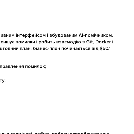
ктивним інтерфейсом і вбудованим AI-помічником.
еншує помилки і робить взаємодію з Git, Docker і
товний план, бізнес-план починається від $50/
виправлення помилок;
ту;