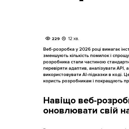
12 хв.
229
Веб-розробка у 2026 році вимагає інс
зменшують кількість помилок і спрощу
розробника стали частиною стандарт
перевіряти адаптив, аналізувати API, 
використовувати AI-підказки в коді. Ц
користь розробникам і покращують пр
Навіщо веб-розробн
оновлювати свій на