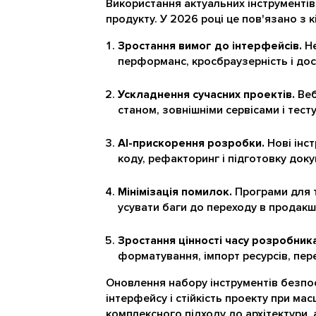
Використання актуальних інструментів 
продукту. У 2026 році це пов'язано з
Зростання вимог до інтерфейсів.
Не
перформанс, кросбраузерність і дос
Ускладнення сучасних проектів.
Веб
станом, зовнішніми сервісами і тест
AI-прискорення розробки.
Нові інс
коду, рефакторинг і підготовку доку
Мінімізація помилок.
Програми для т
усувати баги до переходу в продакш
Зростання цінності часу розробника
форматування, імпорт ресурсів, пере
Оновлення набору інструментів безпос
інтерфейсу і стійкість проекту при ма
комплексного підходу до архітектури, 