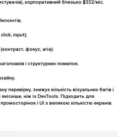
ористувачів), корпоративний близько $332/міс.
кпоінтів;
click, input);
(контраст, фокус, aria);
заголовків і структурних помилок;
изайну.
у перевірку, знижує кількість візуальних багів і
якісніше, ніж із DevTools. Підходить для
 промосторінок і UI з великою кількістю екранів.