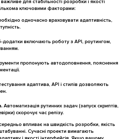
важливе для стабільності розробки і якості
 кількома ключовими факторами:
обхідно одночасно враховувати адаптивність,
тупність.
-додатки включають роботу з API, роутингом,
уванням.
трументи пропонують автодоповнення, пояснення
ментації.
естування адаптива, API і стилів дозволяють
ен.
.
Автоматизація рутинних задач (запуск скриптів,
вірки) скорочує час релізу.
ередньо впливає на швидкість розробки, якість
сштабуванні. Сучасні проекти вимагають
адаптиву і якості інтерфейсів. Якщо вашому