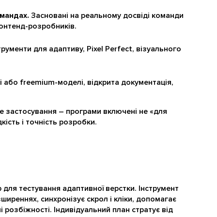
мандах.
Засновані на реальному досвіді команди
ронтенд-розробників.
трументи для адаптиву, Pixel Perfect, візуального
 або freemium-моделі, відкрита документація,
е застосування – програми включені не «для
кість і точність розробки.
 для тестування адаптивної верстки. Інструмент
ширеннях, синхронізує скрол і кліки, допомагає
ні розбіжності. Індивідуальний план стратує від