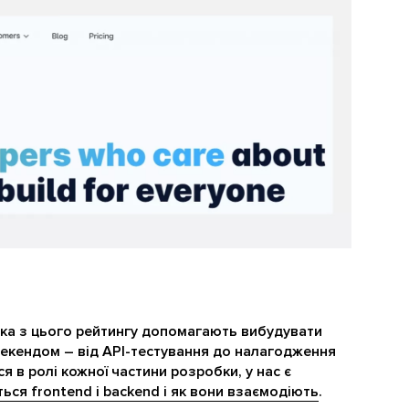
ика з цього рейтингу допомагають вибудувати
екендом – від API-тестування до налагодження
я в ролі кожної частини розробки, у нас є
ться frontend і backend і як вони взаємодіють
.