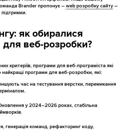
 команда Brander пропонує –
web розробку сайту
–
і підтримки.
нгу: як обиралися
 для веб-розробки?
их критеріїв, програми для веб-програміста які
о найкращі програми для веб-розробки, які:
ншують час на тестування верстки, перемикання
терміналом.
новлення у 2024–2026 роках, стабільна
ймворків.
, генерація команд, рефакторинг коду,