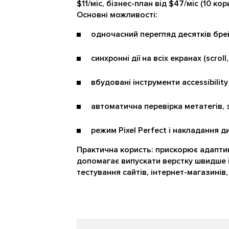
$11/міс, бізнес-план від $47/міс (10 к
Основні можливості:
одночасний перегляд десятків брей
синхронні дії на всіх екранах (scroll, 
вбудовані інструменти accessibility 
автоматична перевірка метатегів, 
режим Pixel Perfect і накладання д
Практична користь: прискорює адаптивн
допомагає випускати верстку швидше і 
тестування сайтів, інтернет-магазинів,