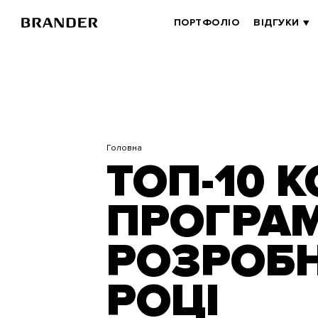
Перейти
до
BRANDER
ПОРТФОЛІО
ВІДГУКИ
основного
MAIN
вмісту
Головна
ТОП-10 
ПРОГРАМ
РОЗРОБН
РОЦІ