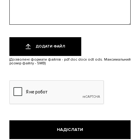
Додати
Лише
один
файл
ДОДАТИ ФАЙЛ
файл.
Обмеження:
(Дозволені формати файлів - pdf doc docx odt ods. Максимальний
5
розмір файлу - 5MB)
МБ.
Дозволені
типи:
pdf,
doc,
docx,
odt,
ods.