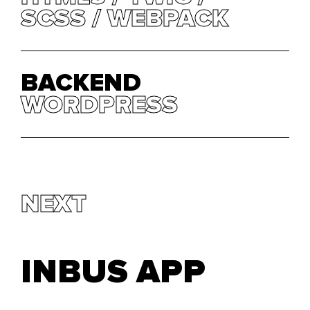
SCSS
SCSS
WEBPACK
WEBPACK
BACKEND
WORDPRESS
WORDPRESS
NEXT
INBUS APP