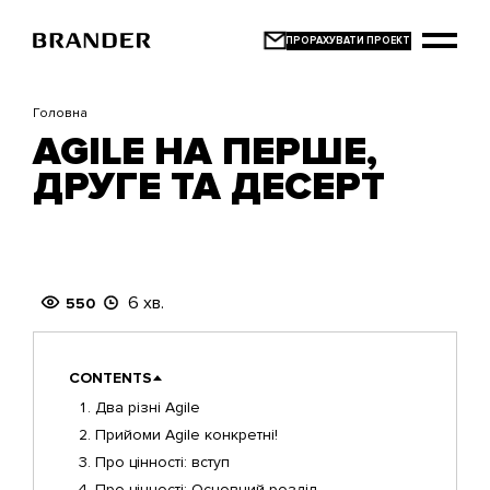
Перейти
до
основного
вмісту
Головна
AGILE НА ПЕРШЕ,
ДРУГЕ ТА ДЕСЕРТ
6 хв.
550
CONTENTS
Два різні Agile
Прийоми Agile конкретні!
Про цінності: вступ
Про цінності: Основний розділ