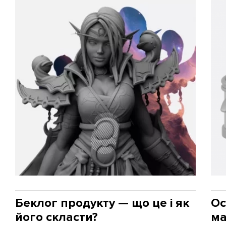
Беклог продукту — що це і як
Ос
його скласти?
ма