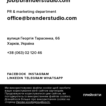
job@branderstudio.com
PR & marketing department
office@branderstudio.com
вулиця Георгія Тарасенка, 66
Харків, Україна
+38 (063) 02 120 46
FACEBOOK
INSTAGRAM
LINKEDIN
TELEGRAM
WHATSAPP
Ми використовуємо файли cookie щоб зробити
ваше користування веб-сайтом зручнішим.
Продовжуючи користуватися цим сайтом, ви
ПРИЙНЯТИ
погоджуєтесь із використанням файлів cookies.
© Brander, 2026
Дізнайтеся більше про використання cookie на
сторінці
Умови конфіденційності.