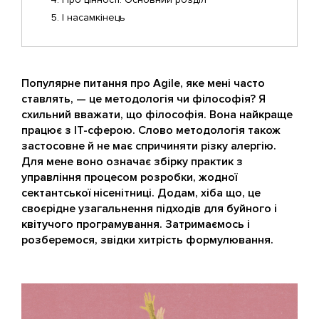
І насамкінець
Популярне питання про Agile, яке мені часто
ставлять, — це методологія чи філософія? Я
схильний вважати, що філософія. Вона найкраще
працює з IT-сферою. Слово методологія також
застосовне й не має спричиняти різку алергію.
Для мене воно означає збірку практик з
управління процесом розробки, жодної
сектантської нісенітниці. Додам, хіба що, це
своєрідне узагальнення підходів для буйного і
квітучого програмування. Затримаємось і
розберемося, звідки хитрість формулювання.