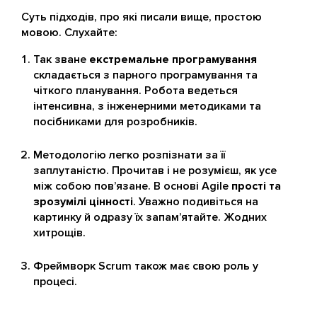
Суть підходів, про які писали вище, простою
мовою. Слухайте:
Так зване
екстремальне програмування
складається з парного програмування та
чіткого планування. Робота ведеться
інтенсивна, з інженерними методиками та
посібниками для розробників.
Методологію легко розпізнати за її
заплутаністю. Прочитав і не розумієш, як усе
між собою пов’язане. В основі Agile
прості та
зрозумілі цінності
. Уважно подивіться на
картинку й одразу їх запам’ятайте. Жодних
хитрощів.
Фреймворк Scrum також має свою роль у
процесі.