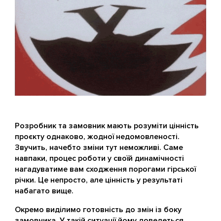
Розробник та замовник мають розуміти цінність
проєкту однаково, жодної недомовленості.
Звучить, начебто зміни тут неможливі. Саме
навпаки, процес роботи у своїй динамічності
нагадуватиме вам сходження порогами гірської
річки. Це непросто, але цінність у результаті
набагато вище.
Окремо виділимо готовність до змін із боку
замовника. У такій ситуації йому доведеться