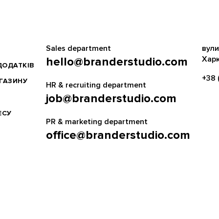
Sales department
вули
Харк
hello@branderstudio.com
ДОДАТКІВ
+38 
АГАЗИНУ
HR & recruiting department
job@branderstudio.com
ЕСУ
PR & marketing department
office@branderstudio.com