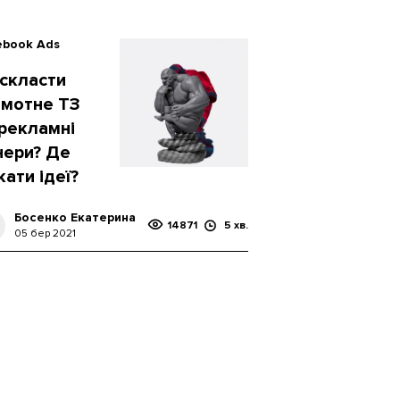
ebook Ads
 скласти
амотне ТЗ
 рекламні
нери? Де
ати ідеї?
Босенко Екатерина
14871
5 хв.
05 бер 2021