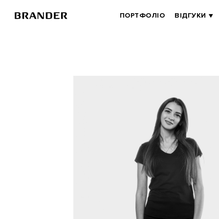
Перейти
до
BRANDER
ПОРТФОЛІО
ВІДГУКИ
основного
MAIN
вмісту