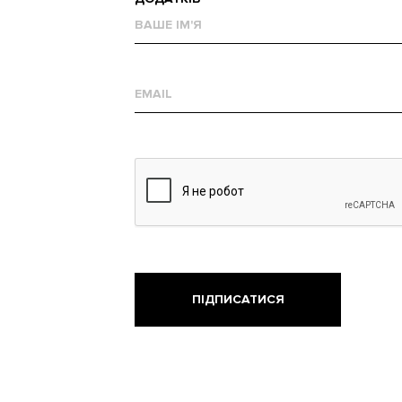
Ваше
им'я
Е-
mail