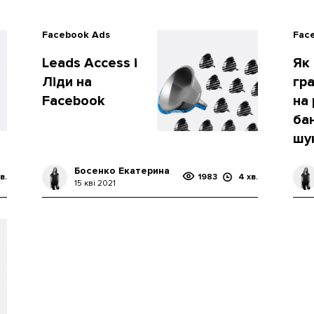
Facebook Ads
Fac
Leads Access і
Як
Ліди на
гр
Facebook
на
ба
шук
Босенко Екатерина
в.
1983
4 хв.
15 кві 2021