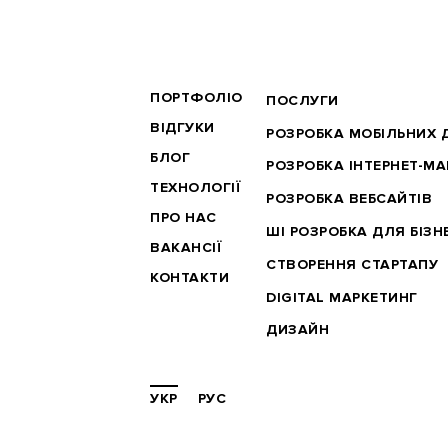
BRANDER
ПОРТФОЛІО
ФУТЕР
ПОСЛУГИ
MAIN
ПОСЛУГИ
ВІДГУКИ
РОЗРОБКА МОБІЛЬНИХ 
БЛОГ
РОЗРОБКА ІНТЕРНЕТ-М
ТЕХНОЛОГІЇ
РОЗРОБКА ВЕБСАЙТІВ
ПРО НАС
ШІ РОЗРОБКА ДЛЯ БІЗН
ВАКАНСІЇ
СТВОРЕННЯ СТАРТАПУ
КОНТАКТИ
DIGITAL МАРКЕТИНГ
ДИЗАЙН
УКР
РУС