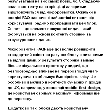
результатами на тих самих позиціях. Складаючи
аналіз контенту на сторінці, ці алгоритми
відштовхуються від мікророзмітки. Оскільки в
розділі FAQ зазначені найчастіші питання від
користувачів, радимо пропрацювати цей блок.
Сніпет – це елемент пошукової видачі, який
формується на основі контенту сторінки та
структурованих даних.
Мікророзмітка FAQPage дозволяє розширити
стандартний сніпет за рахунок блоку з питаннями
та відповідями. У результаті сторінка займає
більше візуального простору у видачі, що
безпосередньо впливає на перерозподіл уваги
користувача та збільшує ймовірність кліку. Це
особливо важливо в контексті сучасних підходів
до UX, наприклад, у концепції
mobile-first design
,
де користувач отримує максимум інформації ще
до переходу.
Додатково такі блоки дають користувачу