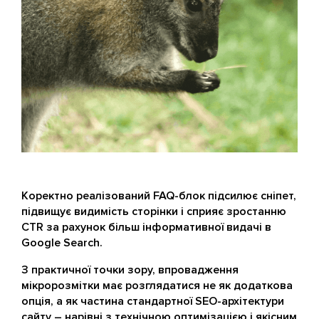
Коректно реалізований FAQ-блок підсилює сніпет,
підвищує видимість сторінки і сприяє зростанню
CTR за рахунок більш інформативної видачі в
Google Search.
З практичної точки зору, впровадження
мікророзмітки має розглядатися не як додаткова
опція, а як частина стандартної SEO-архітектури
сайту – нарівні з технічною оптимізацією і якісним