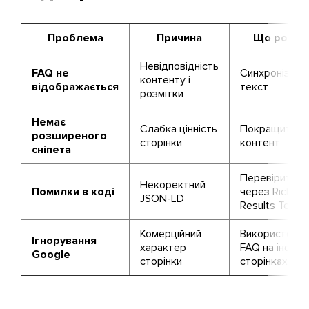
Проблема
Причина
Що робит
Невідповідність
FAQ не
Синхронізува
контенту і
відображається
текст
розмітки
Немає
Слабка цінність
Покращити
розширеного
сторінки
контент
сніпета
Перевірити
Некоректний
Помилки в коді
через Rich
JSON-LD
Results Test
Комерційний
Використовув
Ігнорування
характер
FAQ на інфо-
Google
сторінки
сторінках