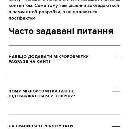
контентом. Саме тому такі рішення закладаються
в рамках
веб-розробки
, а не додаються
постфактум.
Часто задавані питання
НАВІЩО ДОДАВАТИ МІКРОРОЗМІТКУ
FAQPAGE НА САЙТ?
Мікророзмітка FAQPage дозволяє
розширити сніпет у пошуковій видачі,
ЧОМУ МІКРОРОЗМІТКА FAQ НЕ
зайняти більше простору і збільшити
ВІДОБРАЖАЄТЬСЯ У ПОШУКУ?
CTR. Користувач отримує відповіді
прямо в Google, що підвищує
ймовірність переходу на сайт.
Google не гарантує показ FAQ-блоку.
Причинами можуть бути
ЯК ПРАВИЛЬНО РЕАЛІЗУВАТИ