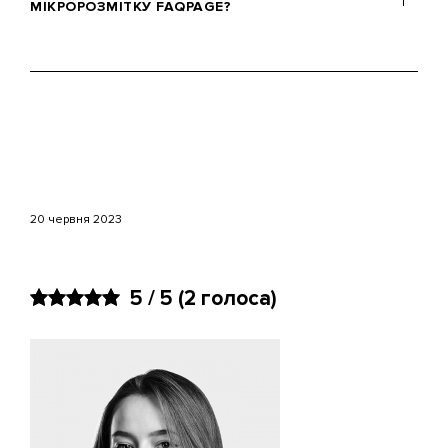
невідповідність розмітки і контенту,
МІКРОРОЗМІТКУ FAQPAGE?
помилки в JSON-LD, слабка цінність
сторінки або занадто рекламні
відповіді.
Рекомендується використовувати
формат JSON-LD, розміщувати код у
<head> або перед </body> і стежити,
щоб питання і відповіді повністю
збігалися з видимим контентом
сторінки.
20 червня 2023
5 / 5
(2 голоса)