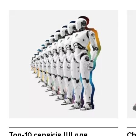
Топ-10 сервісів ШІ для
Ch