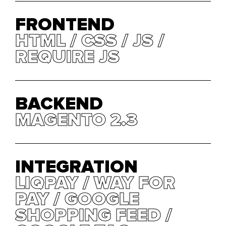
FRONTEND
HTML / CSS / JS /
HTML / CSS / JS /
REQUIRE JS
REQUIRE JS
BACKEND
MAGENTO 2.3
MAGENTO 2.3
INTEGRATION
LIQPAY / WAY FOR
LIQPAY / WAY FOR
PAY / GOOGLE
PAY / GOOGLE
SHOPPING FEED /
SHOPPING FEED /