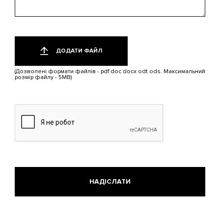
Додати
Лише
один
файл
ДОДАТИ ФАЙЛ
файл.
Обмеження:
(Дозволені формати файлів - pdf doc docx odt ods. Максимальний
5
розмір файлу - 5MB)
МБ.
Дозволені
типи:
pdf,
doc,
docx,
odt,
ods.