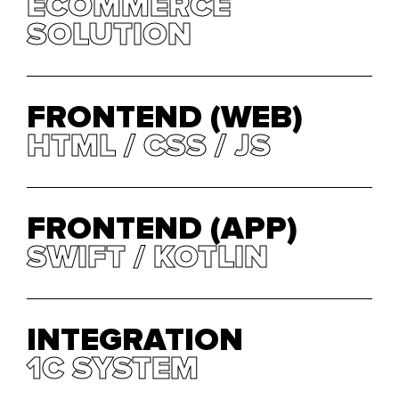
ECOMMERCE
ECOMMERCE
SOLUTION
SOLUTION
FRONTEND (WEB)
HTML / CSS / JS
HTML / CSS / JS
FRONTEND (APP)
SWIFT / KOTLIN
SWIFT / KOTLIN
INTEGRATION
1C SYSTEM
1C SYSTEM