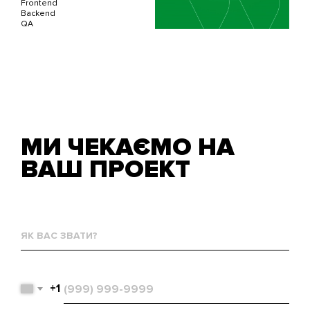
Frontend
Backend
QA
МИ ЧЕКАЄМО НА
ВАШ ПРОЕКТ
Як
вас
звати?
Телефон
+1