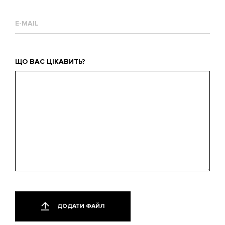
Email
WЩо
ЩО ВАС ЦІКАВИТЬ?
вас
цікавить?
Додати
Лише
один
файл
ДОДАТИ ФАЙЛ
файл.
Обмеження: