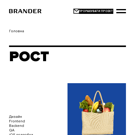
Перейти
до
основного
вмісту
Головна
РОСТ
Дизайн
Frontend
Backend
QA
iOS розробка