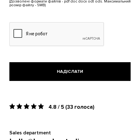
(Дозволені формати файлів - pdf doc docx odt ods. Максимальний
5
розмір файлу - 5MB)
МБ.
Дозволені
типи:
pdf,
doc,
docx,
odt,
ods.
4.8 / 5
(33 голоса)
Sales department