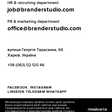
HR & recruiting department
job@branderstudio.com
PR & marketing department
office@branderstudio.com
вулиця Георгія Тарасенка, 66
Харків, Україна
+38 (063) 02 120 46
FACEBOOK
INSTAGRAM
LINKEDIN
TELEGRAM
WHATSAPP
Ми використовуємо файли cookie щоб зробити
ваше користування веб-сайтом зручнішим.
Продовжуючи користуватися цим сайтом, ви
ПРИЙНЯТИ
погоджуєтесь із використанням файлів cookies.
© Brander, 2026