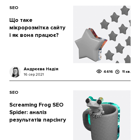
SEO
Що таке
мікророзмітка сайту
і як вона працює?
Андрєєва Надія
4416
11 хв.
16 сер 2021
SEO
Screaming Frog SEO
Spider: аналіз
результатів парсінгу