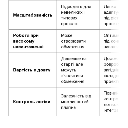
Підходить для
Легко
невеликих і
адаптуєтьс
Масштабованість
типових
під ріст
проєктів
проєкту
Робота при
Може
Оптимізуєт
високому
створювати
під конкре
навантаженні
обмеження
навантажен
Дешевше на
Дорожче в
старті, але
розробці, а
Вартість в довгу
можуть
вигідніше д
з'являтися
складних
обмеження
проєктів
Повний
Залежність від
контроль н
Контроль логіки
можливостей
логікою
плагіна
інтеграції