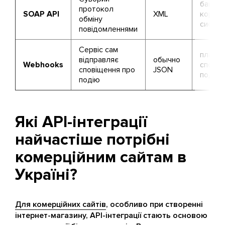
банки, 
протокол
SOAP API
XML
корпор
обміну
систе
повідомленнями
Сервіс сам
платеж
відправляє
обычно
Webhooks
сповіщ
сповіщення про
JSON
події
подію
Які API-інтеграції
найчастіше потрібні
комерційним сайтам в
Україні?
Для комерційних сайтів
, особливо при створенні
інтернет-магазину, API-інтеграції стають основою