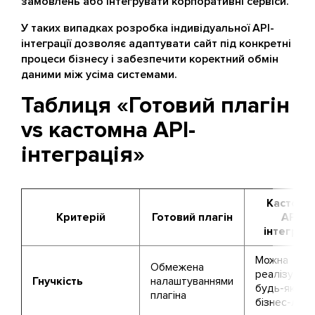
замовлень або інтегрувати корпоративні сервіси.
У таких випадках розробка індивідуальної API-
інтеграції дозволяє адаптувати сайт під конкретні
процеси бізнесу і забезпечити коректний обмін
даними між усіма системами.
Таблиця «Готовий плагін
vs кастомна API-
інтеграція»
Кастомн
Критерій
Готовий плагін
API-
інтеграці
Можна
Обмежена
реалізуват
Гнучкість
налаштуваннями
будь-яку
плагіна
бізнес-логі