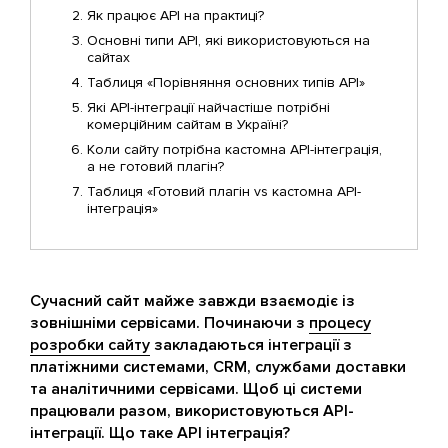
Як працює API на практиці?
Основні типи API, які використовуються на
сайтах
Таблиця «Порівняння основних типів API»
Які API-інтеграції найчастіше потрібні
комерційним сайтам в Україні?
Коли сайту потрібна кастомна API-інтеграція,
а не готовий плагін?
Таблиця «Готовий плагін vs кастомна API-
інтеграція»
Сучасний сайт майже завжди взаємодіє із
зовнішніми сервісами. Починаючи з
процесу
розробки сайту
закладаються інтеграції з
платіжними системами, CRM, службами доставки
та аналітичними сервісами. Щоб ці системи
працювали разом, використовуються API-
інтеграції. Що таке API інтеграція?