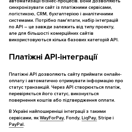
автоматизації бізнес-процесів. Вони дозволяють
синхронізувати сайт із платіжними сервісами,
логістикою, CRM, бухгалтерією і аналітичними
системами. Потрібно пам'ятати, набір інтеграцій
по API – це завжди залежить від типу проекту,
але для більшості комерційних сайтів
використовуються кілька базових категорій API.
Платіжні API-інтеграції
Платіжні API дозволяють сайту приймати онлайн-
оплату і автоматично отримувати інформацію про
статус транзакцій. Через API створюється платіж,
перевіряється його статус, виконується
повернення коштів або підтвердження оплати.
В Україні найпоширеніші інтеграції з такими
сервісами, як
WayForPay
, Fondy,
LiqPay,
Stripe і
PayPal
.