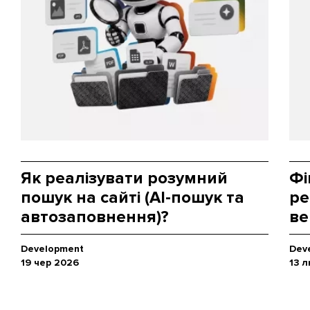
Як реалізувати розумний
Фі
пошук на сайті (AI-пошук та
ре
автозаповнення)?
ве
Development
Dev
19 чер 2026
13 