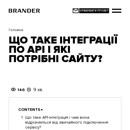
Перейти
до
основного
вмісту
Головна
ЩО ТАКЕ ІНТЕГРАЦІЇ
ПО API І ЯКІ
ПОТРІБНІ САЙТУ?
9 хв.
146
CONTENTS
Що таке API-інтеграція і чим вона
відрізняється від звичайного підключення
сервісу?