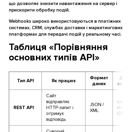
що дозволяє знизити навантаження на сервер і
прискорити обробку подій.
Webhooks широко використовуються в платіжних
системах, CRM, службах доставки і маркетингових
платформах для передачі подій у реальному часі.
Таблиця «Порівняння
основних типів API»
Формат
Де н
Тип API
Як працює
даних
викор
Сайт
відправляє
сайти,
JSON /
REST API
HTTP-запит і
платіж
XML
отримує
CRM
відповідь
Суворий