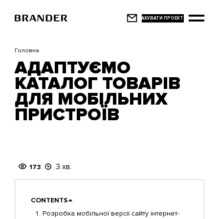
Перейти
до
основного
вмісту
Головна
АДАПТУЄМО
КАТАЛОГ ТОВАРІВ
ДЛЯ МОБІЛЬНИХ
ПРИСТРОЇВ
3 хв.
173
CONTENTS
Розробка мобільної версії сайту інтернет-