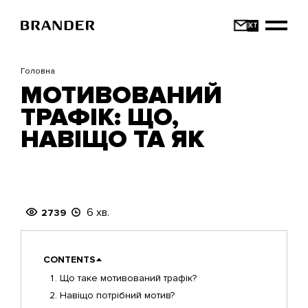
Перейти
до
основного
вмісту
Головна
МОТИВОВАНИЙ
ТРАФІК: ЩО,
НАВІЩО ТА ЯК
6 хв.
2739
CONTENTS
Що таке мотивований трафік?
Навіщо потрібний мотив?