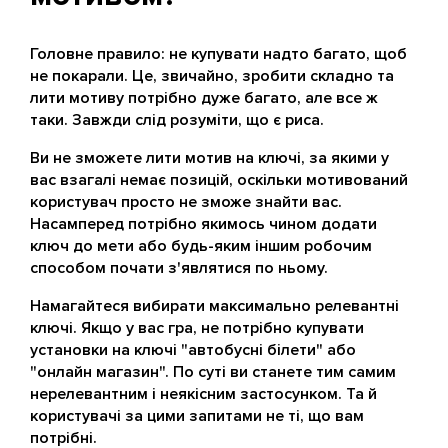
Головне правило: не купувати надто багато, щоб
не покарали. Це, звичайно, зробити складно та
лити мотиву потрібно дуже багато, але все ж
таки. Завжди слід розуміти, що є риса.
Ви не зможете лити мотив на ключі, за якими у
вас взагалі немає позицій, оскільки мотивований
користувач просто не зможе знайти вас.
Насамперед потрібно якимось чином додати
ключ до мети або будь-яким іншим робочим
способом почати з'являтися по ньому.
Намагайтеся вибирати максимально релевантні
ключі. Якщо у вас гра, не потрібно купувати
установки на ключі "автобусні білети" або
"онлайн магазин". По суті ви станете тим самим
нерелевантним і неякісним застосунком. Та й
користувачі за цими запитами не ті, що вам
потрібні.