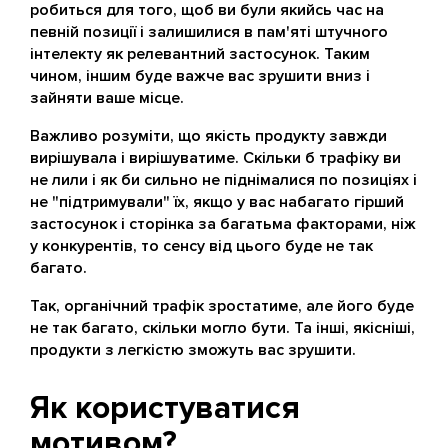
робиться для того, щоб ви були якийсь час на
певній позиції і залишилися в пам'яті штучного
інтелекту як релевантний застосунок. Таким
чином, іншим буде важче вас зрушити вниз і
зайняти ваше місце.
Важливо розуміти, що якість продукту завжди
вирішувала і вирішуватиме. Скільки б трафіку ви
не лили і як би сильно не піднімалися по позиціях і
не "підтримували" їх, якщо у вас набагато гірший
застосунок і сторінка за багатьма факторами, ніж
у конкурентів, то сенсу від цього буде не так
багато.
Так, органічний трафік зростатиме, але його буде
не так багато, скільки могло бути. Та інші, якісніші,
продукти з легкістю зможуть вас зрушити.
Як користуватися
мотивом?