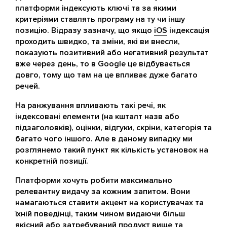
платформи індексують ключі та за якими
критеріями ставлять програму на ту чи іншу
позицію. Відразу зазначу, що якщо
iOS
індексація
проходить швидко, та зміни, які ви внесли,
показують позитивний або негативний результат
вже через день, то в Google це відбувається
довго, тому що там на це впливає дуже багато
речей.
На ранжування впливають такі речі, як
індексовані елементи (на кшталт назв або
підзаголовків), оцінки, відгуки, скріни, категорія та
багато чого іншого. Але в даному випадку ми
розглянемо такий пункт як кількість установок на
конкретній позиції.
Платформи хочуть робити максимально
релевантну видачу за кожним запитом. Вони
намагаються ставити акцент на користувачах та
їхній поведінці, таким чином видаючи більш
якісний або затребуваний продукт вище та