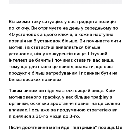
Візьмемо таку ситуацію: у вас тридцята позиція
по ключу. Ви отримуєте на день у середньому по
40 установок з цього ключа, а кожна наступна
позиція на 5 установок більше. Ви починаєте лити
мотив, і в статистиці виявляється більше
установок, ніж у конкурентів вище. Штучний
інтелект це бачить і починає ставити вас вище,
тому що для нього це привід вважати, що ваш
продукт є більш затребуваним і повинен бути на
більш високих позиціях.
Таким чином ви піднімаєтеся вище й вище. Крім
мотивованого трафіку, у вас більше трафіку з
органіки, оскільки зростання позиції на це сильно
впливає. І ось вже за продуманою стратегією ви
піднялися з 30-го місця до 3-го.
Після досягнення мети йде "підтримка" позиції. Це