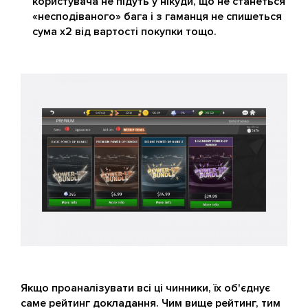
користувача не підуть у нікуди, що не станеться
«несподіваного» бага і з гаманця не спишеться
сума х2 від вартості покупки тощо.
Якщо проаналізувати всі ці чинники, їх об'єднує
саме рейтинг докладання. Чим вище рейтинг, тим