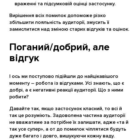
враженні та підсумковій оцінці застосунку.
Вирішення всіх помилок допоможе різко
збільшити лояльність аудиторії, змусить її
замислитися над зміною старих відгуків та оцінок.
Поганий/добрий, але
відгук
І ось ми поступово підійшли до найцікавішого
моменту – робота із відгуками. Усі знають, що є
добрі, а є негативні реакції аудиторії. Що з ними
робити?
Давайте так, якщо застосунок класний, то всі й
так це розуміють. Задоволена частина аудиторії
не вважатиме за потрібне їх залишати, адже «та й
так усе супер», а от до помилок чіплятися будуть
дуже багато і довго, вишукуючи кожну ваду.