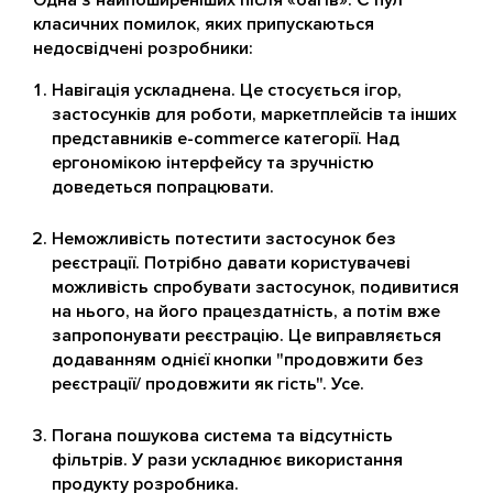
Одна з найпоширеніших після «багів». Є пул
класичних помилок, яких припускаються
недосвідчені розробники:
Навігація ускладнена. Це стосується ігор,
застосунків для роботи, маркетплейсів та інших
представників e-commerce категорії. Над
ергономікою інтерфейсу та зручністю
доведеться попрацювати.
Неможливість потестити застосунок без
реєстрації. Потрібно давати користувачеві
можливість спробувати застосунок, подивитися
на нього, на його працездатність, а потім вже
запропонувати реєстрацію. Це виправляється
додаванням однієї кнопки "продовжити без
реєстрації/ продовжити як гість". Усе.
Погана пошукова система та відсутність
фільтрів. У рази ускладнює використання
продукту розробника.