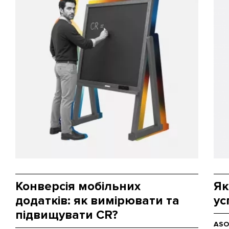
Конверсія мобільних
Як
додатків: як вимірювати та
ус
підвищувати CR?
ASO