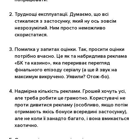
Труднощі експлуатації. Думаємо, що всі
стикалися з застосунку, який ну ось зовсім
незрозумілий. Ним просто неможливо
скористатися.
Помилка у запитах оцінки. Так, просити оцінки
потрібно вчасно. Це як та набридлива реклама
«БК та казино», яка перериває перегляд
фінального епізоду серіалу (а ще й звук на
максимум викручено. Уявили? Отож-бо).
Надмірна кількість реклами. Грошей хочуть усі,
але треба робити це грамотно. Користувачі не
проти дивитися рекламу (особливо, якщо потім
отримають якісь бонуси всередині застосунку),
але не коли її занадто багато, і вона вмикається
хаотично.