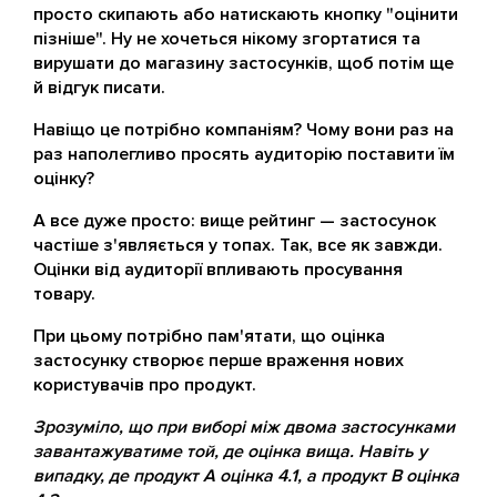
просто скипають або натискають кнопку "оцінити
пізніше". Ну не хочеться нікому згортатися та
вирушати до магазину застосунків, щоб потім ще
й відгук писати.
Навіщо це потрібно компаніям? Чому вони раз на
раз наполегливо просять аудиторію поставити їм
оцінку?
А все дуже просто: вище рейтинг — застосунок
частіше з'являється у топах. Так, все як завжди.
Оцінки від аудиторії впливають просування
товару.
При цьому потрібно пам'ятати, що оцінка
застосунку створює перше враження нових
користувачів про продукт.
Зрозуміло, що при виборі між двома застосунками
завантажуватиме той, де оцінка вища. Навіть у
випадку, де продукт А оцінка 4.1, а продукт B оцінка