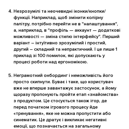
Незрозумілі та неочевидні іконки/кнопки/
функції. Наприклад, щоб змінити колірну
палітру, потрібно перейти не в "налаштування",
а, наприклад, в "профіль — аккаунт — додаткові
можливості — зміна стилю інтерфейсу". Перший
варіант – інтуїтивно зрозумілий і простий,
другий – складний та непрактичний. І це лише 1
приклад зі 100 помилок, які допускають у
процесі роботи над ергономікою.
Неграмотний онбординг і неможливість його
просто скипнути. Буває і таке, що користувач
вже не вперше завантажує застосунок, а йому
щоразу пропонують пройти етап «знайомства»
з продуктом. Це стосується також ігор, де
перед початком ігрового процесу йде
«тренування», яке не можна пропустити або
синематик. Це дратує і викликає негативні
емоції, що позначається на загальному