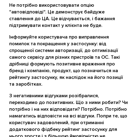
Не потрібно використовувати опцію
"автовідповіді". Це демонструє байдуже
ставлення до ЦА. Це відчувається, і бажання
підтримувати контакт у клієнта не буде.
Інформуйте користувача про виправлення
помилок та покращення у застосунку: від
спрощеної системи авторизації, до оптимізації
самого сервісу для різних пристроїв та ОС. Такі
дрібниці формують позитивне враження про
бренд і компанію, продукт, що позначиться на
рейтингу застосунку, як наслідок на його позиції
та заробітках.
З негативними відгуками розібралися,
переходимо до позитивних. Що з ними робити? Чи
потрібно і на них відповідати? Потрібно. Потрібно
намагатись відповісти на всі відгуки. Попри те, що
користувач задоволений, при отриманні
додаткового фідбеку рейтинг застосунку для
нього зросте і з більшою ймовірністю не