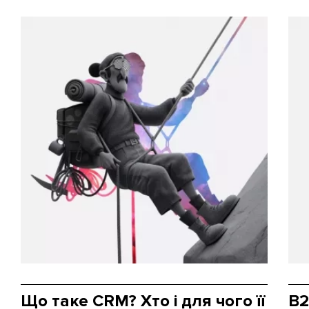
Що таке CRM? Хто і для чого її
B2