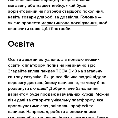
магазину або маркетплейсу, який буде
зорієнтований на потреби старшого покоління,
навіть товари для хобі та дозвілля. Головне —
якісно провести
маркетингове дослідження
, щоб
визначити свою ЦА і її потреби.
Освіта
Освіта завжди актуальна, а з появою перших
освітніх платформ попит на неї значно зріс.
Згадайте вплив пандемії COVID-19 на загальну
світову ситуацію. Якщо все більше людей віддає
перевагу дистанційному навчанню, то чому б не
розвинути цю ідею? Добрим, але банальним
варіантом буде продаж навчальних курсів. Можна
піти далі та створити унікальну платформу, яка
пропонуватиме спеціалізовані професії та
навички. Наприклад, робота з епоксидними
смолами або створення форм з герметика. Таким