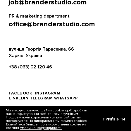
job@branderstudio.com
PR & marketing department
office@branderstudio.com
вулиця Георгія Тарасенка, 66
Харків, Україна
+38 (063) 02 120 46
FACEBOOK
INSTAGRAM
LINKEDIN
TELEGRAM
WHATSAPP
Ми використовуємо файли cookie щоб зробити
ваше користування веб-сайтом зручнішим.
Продовжуючи користуватися цим сайтом, ви
ПРИЙНЯТИ
погоджуєтесь із використанням файлів cookies.
© Brander, 2026
Дізнайтеся більше про використання cookie на
сторінці
Умови конфіденційності.