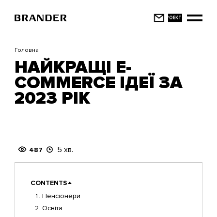
Перейти
до
основного
вмісту
Головна
НАЙКРАЩІ E-
COMMERCE ІДЕЇ ЗА
2023 РІК
5 хв.
487
CONTENTS
Пенсіонери
Освіта