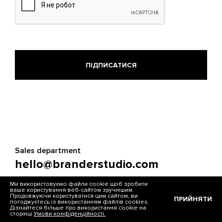
Sales department
hello@branderstudio.com
Ми використовуємо файли cookie щоб зробити
HR & recruiting department
ваше користування веб-сайтом зручнішим.
Продовжуючи користуватися цим сайтом, ви
job@branderstudio.com
ПРИЙНЯТИ
погоджуєтесь із використанням файлів cookies.
Дізнайтеся більше про використання cookie на
сторінці
Умови конфіденційності.