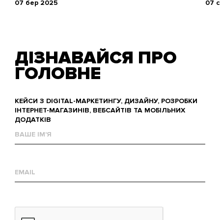
07 бер 2025
07 с
ДІЗНАВАЙСЯ ПРО
ГОЛОВНЕ
КЕЙСИ З DIGITAL-МАРКЕТИНГУ, ДИЗАЙНУ, РОЗРОБКИ
ІНТЕРНЕТ-МАГАЗИНІВ, ВЕБСАЙТІВ ТА МОБІЛЬНИХ
ДОДАТКІВ
Ваше
им'я
Е-
mail