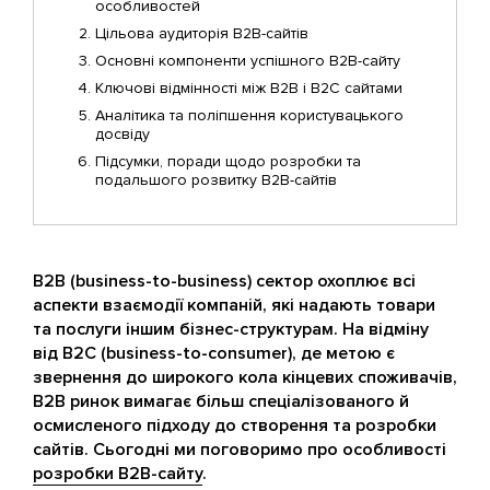
особливостей
Цільова аудиторія B2B-сайтів
Основні компоненти успішного B2B-сайту
Ключові відмінності між B2B і B2C сайтами
Аналітика та поліпшення користувацького
досвіду
Підсумки, поради щодо розробки та
подальшого розвитку B2B-сайтів
B2B (business-to-business) сектор охоплює всі
аспекти взаємодії компаній, які надають товари
та послуги іншим бізнес-структурам. На відміну
від B2C (business-to-consumer), де метою є
звернення до широкого кола кінцевих споживачів,
B2B ринок вимагає більш спеціалізованого й
осмисленого підходу до створення та розробки
сайтів. Сьогодні ми поговоримо про особливості
розробки B2B-сайту
.