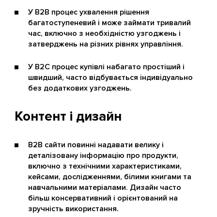
У B2B процес ухвалення рішення
багатоступеневий і може займати тривалий
час, включно з необхідністю узгоджень і
затверджень на різних рівнях управління.
У B2C процес купівлі набагато простіший і
швидший, часто відбувається індивідуально
без додаткових узгоджень.
Контент і дизайн
B2B сайти повинні надавати велику і
деталізовану інформацію про продукти,
включно з технічними характеристиками,
кейсами, дослідженнями, білими книгами та
навчальними матеріалами. Дизайн часто
більш консервативний і орієнтований на
зручність використання.