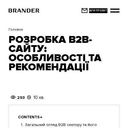
Перейти
до
основного
вмісту
Головна
РОЗРОБКА B2B-
САЙТУ:
ОСОБЛИВОСТІ ТА
РЕКОМЕНДАЦІЇ
10 хв.
293
CONTENTS
Загальний огляд B2B сектору та його