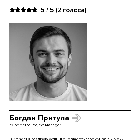
5 / 5
(2 голоса)
Богдан Притула
eCommerce Project Manager
В Brander я реалізую успішні eCommerce-проекти, збільшуючи