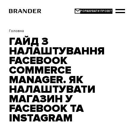
Перейти
до
основного
вмісту
Головна
ГАЙД З
НАЛАШТУВАННЯ
FACEBOOK
COMMERCE
MANAGER. ЯК
НАЛАШТУВАТИ
МАГАЗИН У
FACEBOOK ТА
INSTAGRAM