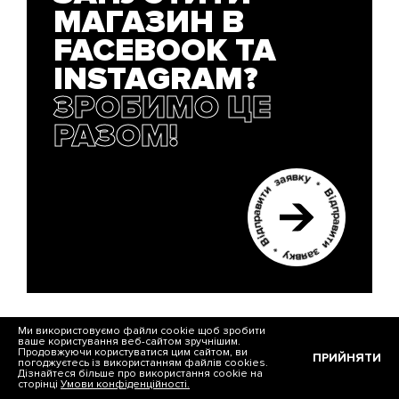
МАГАЗИН В
FACEBOOK ТА
INSTAGRAM?
ЗРОБИМО ЦЕ
РАЗОМ!
Ми використовуємо файли cookie щоб зробити
ваше користування веб-сайтом зручнішим.
Продовжуючи користуватися цим сайтом, ви
ПРИЙНЯТИ
погоджуєтесь із використанням файлів cookies.
Дізнайтеся більше про використання cookie на
сторінці
Умови конфіденційності.
5 / 5
(8 голосів)