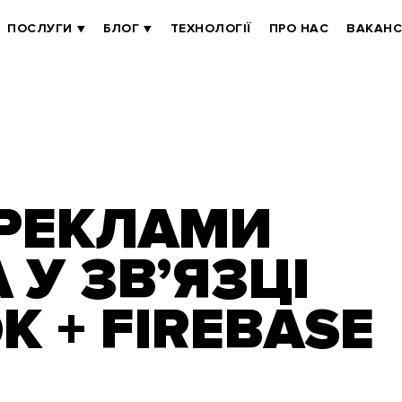
ПОСЛУГИ
БЛОГ
ТЕХНОЛОГІЇ
ПРО НАС
ВАКАНС
 РЕКЛАМИ
 У ЗВ’ЯЗЦІ
K + FIREBASE