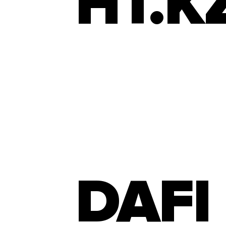
HT.K
DAFI