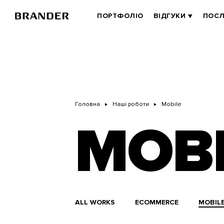
Перейти
до
BRANDER
ПОРТФОЛІО
ВІДГУКИ
ПОСЛ
основного
MAIN
вмісту
Головна
Наші роботи
Mobile
MOBI
ALL WORKS
ECOMMERCE
MOBIL