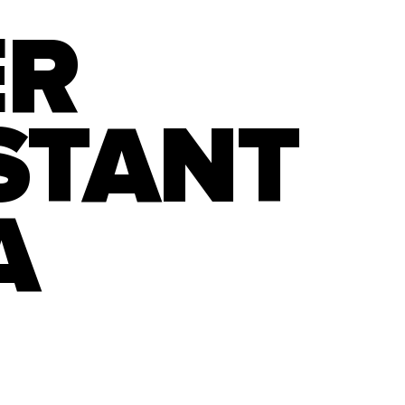
ER
STANT
A