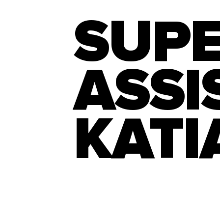
SUP
ASSI
KATI