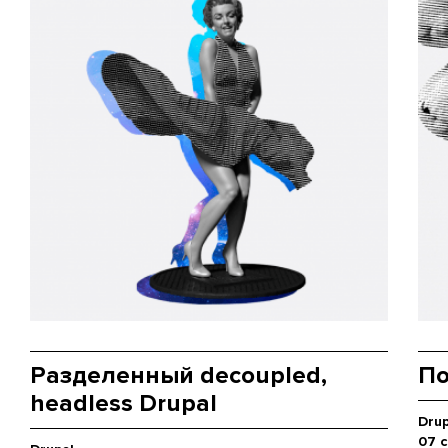
Разделенный decoupled,
По
headless Drupal
Drup
07 