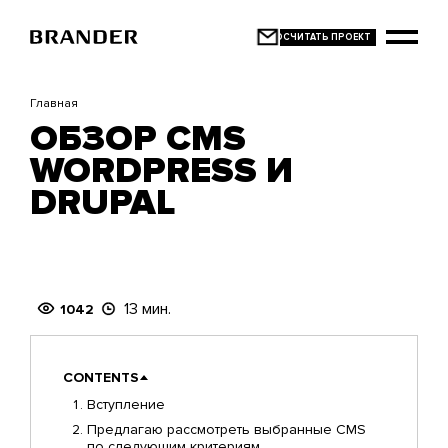
Перейти
к
основному
содержанию
Главная
ОБЗОР CMS
WORDPRESS И
DRUPAL
13 мин.
1042
CONTENTS
Вступление
Предлагаю рассмотреть выбранные CMS
по следующим критериям