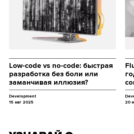
Low-code vs no-code: быстрая
Fl
разработка без боли или
го
заманчивая иллюзия?
co
Development
Dev
15 авг 2025
20 