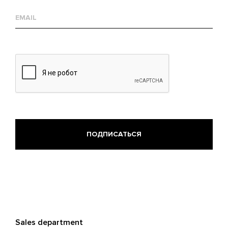
Е-
mail
Sales department