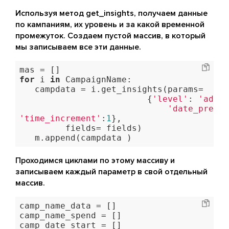
Используя метод get_insights, получаем данные
по кампаниям, их уровень и за какой временной
промежуток. Создаем пустой массив, в который
мы записываем все эти данные.
for
 i 
in
 CampaignName:

   campdata = i.get_insights(params=

                         {
'level'
: 
'adset
'date_preset
'time_increment'
:
1
},

         fields= fields)

   m.append(campdata )
Проходимся циклами по этому массиву и
записываем каждый параметр в свой отдельный
массив.
camp_name_data = []

camp_name_spend = []

camp_date_start = []
