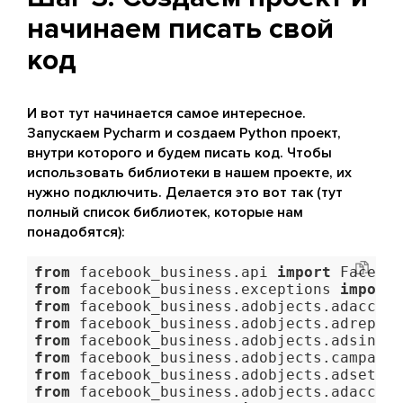
начинаем писать свой
код
И вот тут начинается самое интересное.
Запускаем Pycharm и создаем Python проект,
внутри которого и будем писать код. Чтобы
использовать библиотеки в нашем проекте, их
нужно подключить. Делается это вот так (тут
полный список библиотек, которые нам
понадобятся):
from
 facebook_business.api 
import
from
 facebook_business.exceptions 
import
from
 facebook_business.adobjects.adaccoun
from
 facebook_business.adobjects.adreport
from
 facebook_business.adobjects.adsinsig
from
 facebook_business.adobjects.campaign
from
 facebook_business.adobjects.adset 
im
from
 facebook_business.adobjects.adaccoun