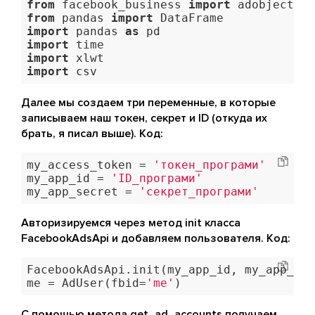
from
 facebook_business 
import
from
 pandas 
import
import
 pandas 
as
import
import
import
 csv
Далее мы создаем три переменные, в которые
записываем наш токен, секрет и ID (откуда их
брать, я писал выше). Код:
my_access_token = 
'токен_програми'
my_app_id = 
'ID_програми'
my_app_secret = 
'секрет_програми'
Авторизируемся через метод init класса
FacebookAdsApi и добавляем пользователя. Код:
FacebookAdsApi.init(my_app_id, my_app_sec
me = AdUser(fbid=
'me'
)
С помощью метода get_ad_accounts получаем