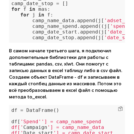
for
 f 
in
 mas:

for
 j 
in
 f:

       camp_name_data.append(j[
'adset_nam
       camp_name_spend.append((j[
'spend'
]
       camp_date_start.append(j[
'date_sta
       camp_date_stop.append(j[
'date_stop
В самом начале третьего шага, я подключил
дополнительные библиотеки для работы с
таблицами: pandas, csv, xlwt. Они помогут с
записью данных в excel таблицу либо в csv файл.
Создаем объект DataFrame - df и записываем в
каждый столбец данные из массивов. Потом это
всё преобразовываем в excel файл с помощью
метода to_excel.
df = DataFrame()

df[
'Spend'
'] = camp_name_spend

df['
Campaign
'] = camp_name_data

df['
Date_start
'] = camp_date_start
