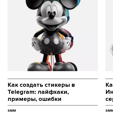
Как создать стикеры в
Ка
Telegram: лайфхаки,
Ин
примеры, ошибки
се
SMM
SM