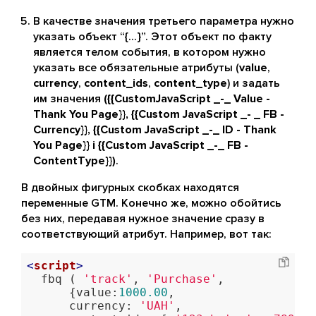
В качестве значения третьего параметра нужно
указать объект “{...}”. Этот объект по факту
является телом события, в котором нужно
указать все обязательные атрибуты (
value
,
currency
,
content_ids
,
content_type
) и задать
им значения
({{CustomJavaScript _-_ Value -
Thank You Page}}, {{Custom JavaScript _- _ FB -
Currency}}, {{Custom JavaScript _-_ ID - Thank
You Page}} і {{Custom JavaScript _-_ FB -
ContentType}})
.
В двойных фигурных скобках находятся
переменные GTM. Конечно же, можно обойтись
без них, передавая нужное значение сразу в
соответствующий атрибут. Например, вот так:
<
script
>
  fbq ( 
'track'
, 
'Purchase'
, 

      {value:
1000.00
,      

      currency: 
'UAH'
,      
