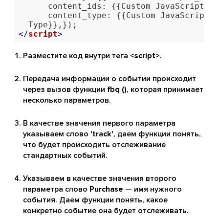
      content_ids: {{Custom JavaScript _-
      content_type: {{Custom JavaScript _
</
script
>
Разместите код внутри тега
<script>
.
Передача информации о событии происходит
через вызов функции
fbq ()
, которая принимает
несколько параметров.
В качестве значения первого параметра
указываем слово
'track'
, даем функции понять,
что будет происходить отслеживание
стандартных событий.
Указываем в качестве значения второго
параметра слово
Purchase
— имя нужного
события. Даем функции понять, какое
конкретно событие она будет отслеживать.