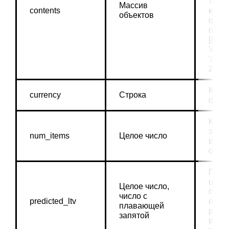
товар
Массив 
contents
контен
объектов
quant
обяз
[{'id'
'quanti
'abc78
2}].
Код в
currency
Строка
форм
Колич
элеме
num_items
Целое число
в мом
офор
Пред
ценно
Целое число, 
подпи
число с 
predicted_ltv
опре
плавающей 
рекл
запятой
выра