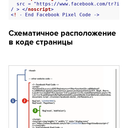
src
 = "
https:
//
www.facebook.com
/
tr
?
id
=
1
/ >
</
noscript
>
<
!
-
End
Facebook
Pixel
Code
-
>
Схематичное расположение
в коде страницы