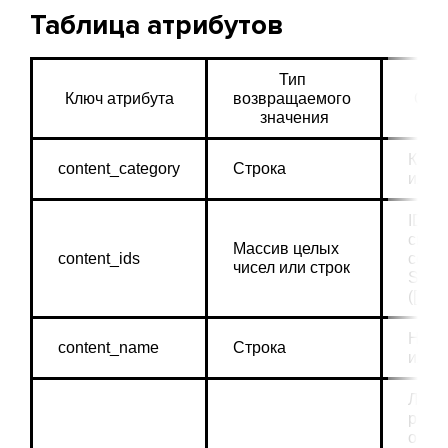
Таблица атрибутов
Тип 
Ключ атрибута
возвращаемого 
Опис
значения
Катег
content_category
Строка
или 
ID пр
связа
Массив целых 
content_ids
событ
чисел или строк
SKU 
([‘123
Назв
content_name
Строка
или 
Либо 
produ
основ