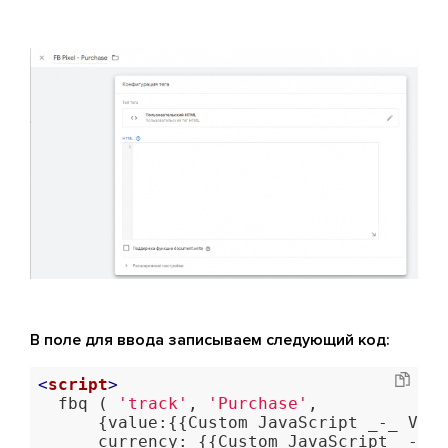
В поле для ввода записываем следующий код:
<
script
>
  fbq ( 
'track'
, 
'Purchase'
, 

      {value:{{Custom JavaScript _-_ Valu
      currency: {{Custom JavaScript _-_ F