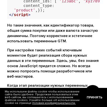
      content_ids: [ 
'123abc'
, 
'xyz789'
],
      content_type:   

'product'
</
script
>
Но такие значения, как идентификатор товара,
общая сумма покупки или даже валюта зачастую
динамичны. Поэтому корректнее и эстетичнее
использовать переменные GTM.
При настройке таких событий ключевым
моментом будет реализация сбора нужных
данных в эти переменные. Здесь, увы, без знания
основ JavaScript придется сложно. Но всегда
можно попросить помощи разработчиков или
веб-мастеров.
Когда этап реализации нужных переменных
пройден, остается только выбрать нужный
Мы используем файлы cookie чтобы использование
сайта было удобнее. Продолжая пользоваться этим
триггер (загрузка страницы “спасибо за заказ” и
ПРИНЯТЬ
веб-сайтом, вы соглашаетесь с использованием
файлов cookies. Узнайте больше об использовании
т.п.). Получаем вот такой тег и сохраняем
cookie на странице
Условия конфиденциальности.
изменения: