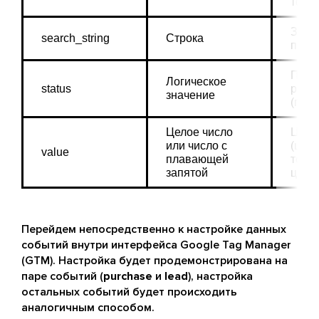
точно
Значе
search_string
Строка
поиск
Показ
Логическое 
status
регис
значение
(прой
Целое число 
Ценн
или число с 
(цена
value
плавающей 
товар
запятой
целев
Перейдем непосредственно к настройке данных
событий внутри интерфейса Google Tag Manager
(GTM). Настройка будет продемонстрирована на
паре событий (
purchase
и
lead
), настройка
остальных событий будет происходить
аналогичным способом.