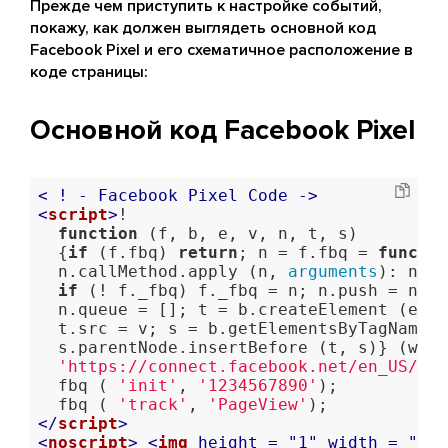
Прежде чем приступить к настройке событий,
покажу, как должен выглядеть основной код
Facebook Pixel и его схематичное расположение в
коде страницы:
Основной код Facebook Pixel
< ! 
-
Facebook
Pixel
Code
-
>
<
script
>
!

function
(f, b, e, v, n, t, s)
  {
if
 (f.fbq) 
return
; n = f.fbq = 
functio
  n.callMethod.apply (n, 
arguments
): n.qu
if
 (! f._fbq) f._fbq = n; n.push = n; n
  n.queue = []; t = b.createElement (e); 
  t.src = v; s = b.getElementsByTagName (
  s.parentNode.insertBefore (t, s)} (wind
'https://connect.facebook.net/en_US/fbe
  fbq ( 
'init'
, 
'1234567890'
);

  fbq ( 
'track'
, 
'PageView'
</
script
>
<
noscript
>
<
img
height
 = "
1
" 
width
 = "
1
" 