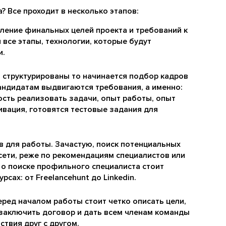
? Все проходит в несколько этапов:
ление финальных целей проекта и требований к
 все этапы, технологии, которые будут
и.
, структурированы то начинается подбор кадров
кандидатам выдвигаются требования, а именно:
сть реализовать задачи, опыт работы, опыт
вация, готовятся тестовые задания для
в для работы. Зачастую, поиск потенциальных
сети, реже по рекомендациям специалистов или
 о поиске профильного специалиста стоит
сах: от Freelancehunt до Linkedin.
еред началом работы стоит четко описать цели,
 заключить договор и дать всем членам команды
твия друг с другом.