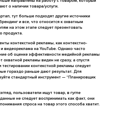
льше направлены на работу с товаром, который
ают о наличии товара/услуги.
артап, тут больше подходят другие источники
брендинг и все, что относится к охватным
елям на этом этапе следует презентовать
о продукта.
нты контекстной рекламы, как контекстно-
 и видеореклама на YouTube. Однако часто
ние об оценке эффективности медийной рекламы
 от охватной рекламы виден не сразу, а спустя
и тестировании контекстной рекламы следует
рые гораздо раньше дают результат. Для
ьзуйте стандартный инструмент — “Планировщик
згляд, пользователи ищут товар, в гугле
 данные не следует воспринимать как факт, они
 понимания спроса на товар этого способа хватит.