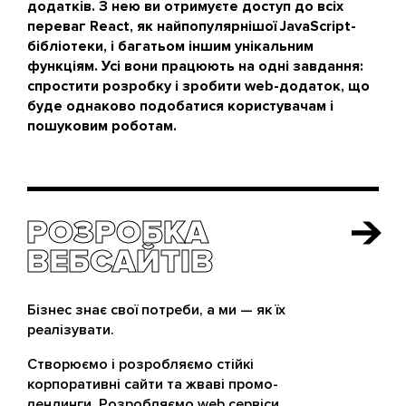
додатків. З нею ви отримуєте доступ до всіх
переваг React, як найпопулярнішої JavaScript-
бібліотеки, і багатьом іншим унікальним
функціям. Усі вони працюють на одні завдання:
спростити розробку і зробити web-додаток, що
буде однаково подобатися користувачам і
пошуковим роботам.
РОЗРОБКА
РОЗРОБКА
ВЕБСАЙТІВ
ВЕБСАЙТІВ
Бізнес знає свої потреби, а ми — як їх
реалізувати.
Створюємо і розробляємо стійкі
корпоративні сайти та жваві промо-
лендинги. Розробляємо web сервіси.