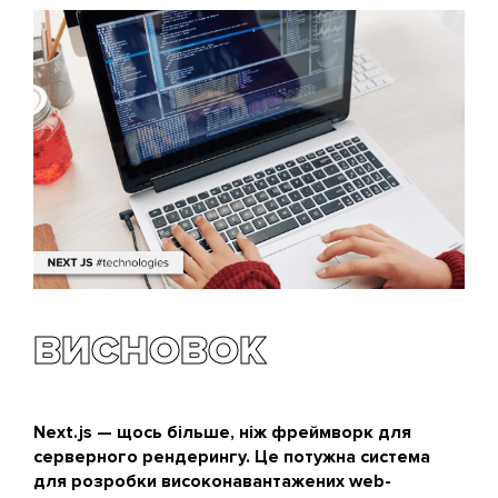
продуктивності web-додатку або поведінки її
користувачів. Метрики оцінюють швидкість
завантаження й чуйність сторінки, а ще
помічають помилки з макетом UI.
ВИСНОВОК
Next.js — щось більше, ніж фреймворк для
серверного рендерингу. Це потужна система
для розробки високонавантажених web-