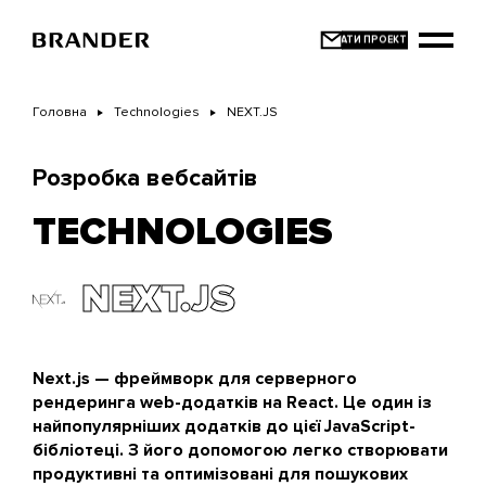
Перейти
до
основного
вмісту
Головна
Technologies
NEXT.JS
Розробка вебсайтів
TECHNOLOGIES
NEXT.JS
Next.js — фреймворк для серверного
рендеринга web-додатків на React. Це один із
найпопулярніших додатків до цієї JavaScript-
бібліотеці. З його допомогою легко створювати
продуктивні та оптимізовані для пошукових