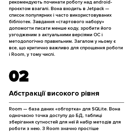
рекомендують починати роботу над android-
проєктом взагалі. Вона входить в Jetpack —
список популярних і часто використовуваних
бібліотек. Завдання «стартового набору»
допомогти писати менше коду, зробити його
узгодженим з актуальними версіями ОС і
методологічно правильним. Загалом у ньому є
все, що критично важливо для спрощення роботи
і Room, у тому числі.
02
02
Абстракції високого рівня
Room — база даних «обгортка» для SQLite. Вона
одночасно точка доступу до БД, таблиці
зберігання сутностей для неї й набір методів для
роботи з нею. З Room значно простіше