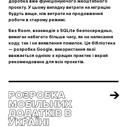
доробка вже функціонуючого масштабного
проєкту. У цьому випадку витрати на міграцію
будуть вище, ніж витрати на продовження
роботи в старому режимі.
Без Room, взаємодія з SQLite безпосередньо,
вимагає набагато більше часу, як на написання
коду, так і на виявлення помилок. Ця бібліотека
— розробка Google, використання якої
вважається однією з кращих практик і вкрай
рекомендована для всіх проєктів.
РОЗРОБКА
РОЗРОБКА
МОБІЛЬНИХ
МОБІЛЬНИХ
ДОДАТКІВ В
ДОДАТКІВ В
УКРАЇНІ
УКРАЇНІ