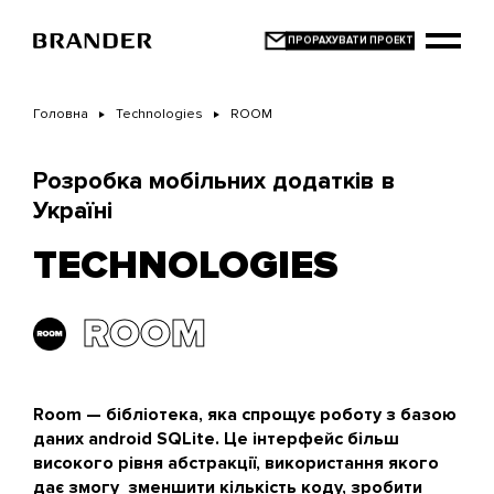
Перейти
до
основного
вмісту
Головна
Technologies
ROOM
Розробка мобільних додатків в
Україні
TECHNOLOGIES
ROOM
Room — бібліотека, яка спрощує роботу з базою
даних android SQLite. Це інтерфейс більш
високого рівня абстракції, використання якого
дає змогу зменшити кількість коду, зробити