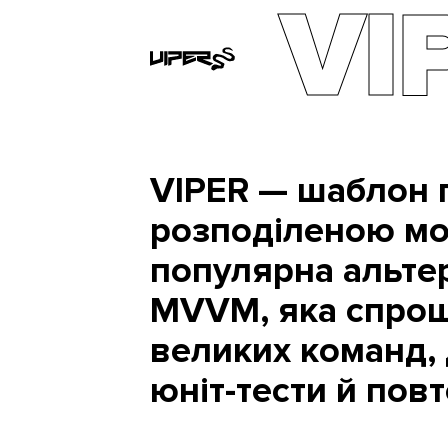
VI
VIPER — шаблон 
розподіленою мо
популярна альте
MVVM, яка спрощ
великих команд, 
юніт-тести й пов