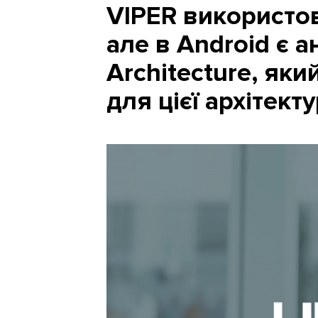
VIPER використов
але в Android є 
Architecture, як
для цієї архітекту