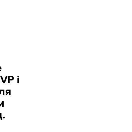
е
VP і
ля
и
.