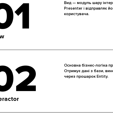
01
Вид — модуль шару інтер
Presenter і відправляє й
користувача.
ew
02
Основна бізнес-логіка пр
Отримує дані з бази, ви
через прошарок Entity.
eractor