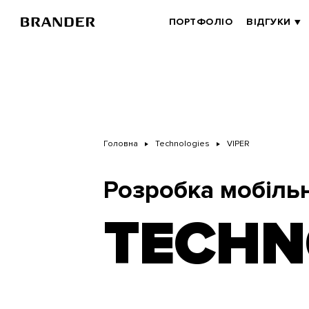
Перейти
до
BRANDER
ПОРТФОЛІО
ВІДГУКИ
основного
MAIN
вмісту
Головна
Technologies
VIPER
Розробка мобільн
TECHN