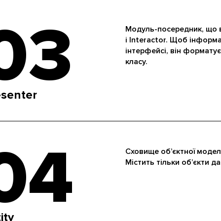
03
Модуль-посередник, що в
і Interactor. Щоб інформ
інтерфейсі, він форматує
класу.
esenter
04
Сховище об’єктної моделі,
Містить тільки об’єкти да
ity