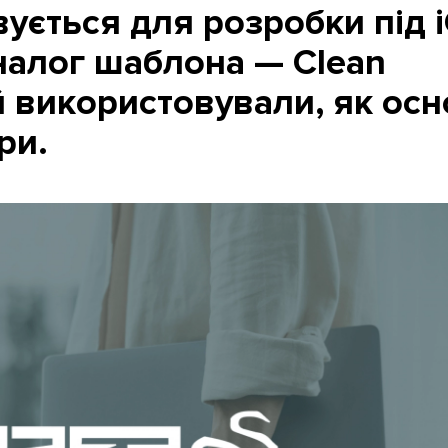
ується для розробки під i
аналог шаблона — Clean
ий використовували, як ос
ри.