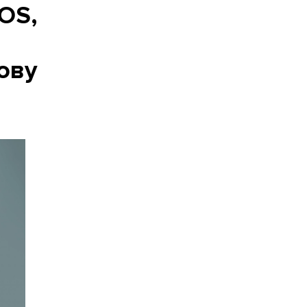
OS,
нову