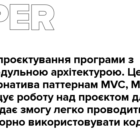
PER
проєктування програми з
дульною архітектурою. Ц
рнатива паттернам MVC, M
ує роботу над проєктом д
дає змогу легко проводит
торно використовувати код