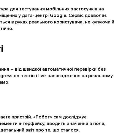
тура для тестування мобільних застосунків на
міщених у дата-центрі Google. Сервіс дозволяє
ться в руках реального користувача, не купуючи й
тійно.
і
вання – від швидкої автоматичної перевірки без
gression-тестів і live-налагодження на реальному
емо.
аєте пристрій. «Робот» сам досліджує
елементи інтерфейсу, вводить значення в поля,
детальний звіт про те, що сталося.