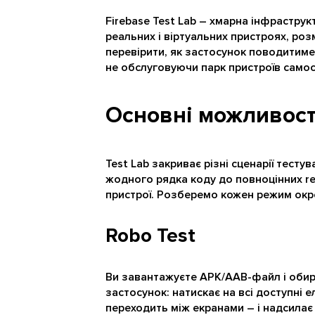
Firebase Test Lab – хмарна інфраструк
реальних і віртуальних пристроях, роз
перевірити, як застосунок поводитиме
не обслуговуючи парк пристроїв самос
Основні можливост
Test Lab закриває різні сценарії тесту
жодного рядка коду до повноцінних re
пристрої. Розберемо кожен режим окр
Robo Test
Ви завантажуєте APK/AAB-файл і обир
застосунок: натискає на всі доступні 
переходить між екранами – і надсилає 