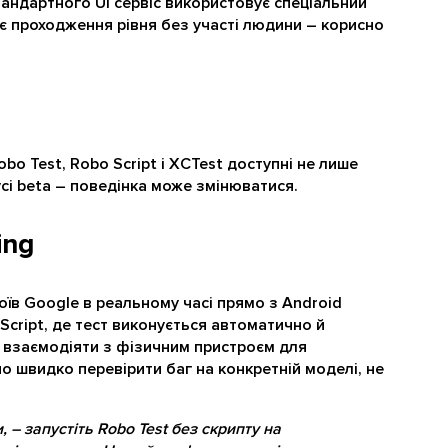
стандартного UI сервіс використовує спеціальний
ює проходження рівня без участі людини – корисно
obo Test, Robo Script і XCTest доступні не лише
усі beta – поведінка може змінюватися.
ing
їв Google в реальному часі прямо з Android
o Script, де тест виконується автоматично й
о взаємодіяти з фізичним пристроєм для
о швидко перевірити баг на конкретній моделі, не
, – запустіть Robo Test без скрипту на