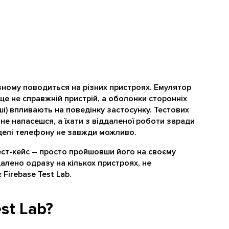
ізному поводиться на різних пристроях. Емулятор
ще не справжній пристрій, а оболонки сторонніх
нші) впливають на поведінку застосунку. Тестових
 не напасешся, а їхати з віддаленої роботи заради
моделі телефону не завжди можливо.
тест-кейс – просто пройшовши його на своєму
далено одразу на кількох пристроях, не
Firebase Test Lab.
st Lab?