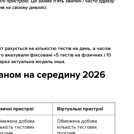
лі пристрою. Це займе п'ять хвилин і часто одразу
ив на своєму девайсі.
 рахується не кількістю тестів на день, а часом
о вказували фіксовані «5 тестів на фізичних і 10
зараз актуальна модель інша.
таном на середину 2026
зичні пристрої
Віртуальні пристрої
межена добова
Обмежена добова
лькість тестових
кількість тестових
огонів
прогонів