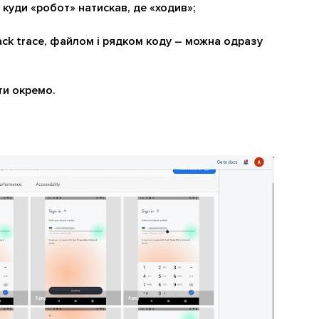
куди «робот» натискав, де «ходив»;
ack trace, файлом і рядком коду – можна одразу
ти окремо.