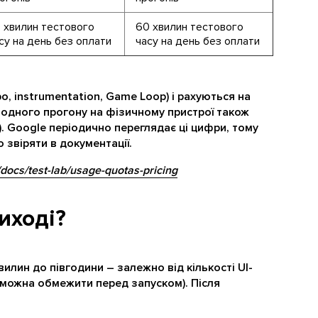
 хвилин тестового
60 хвилин тестового
су на день без оплати
часу на день без оплати
obo, instrumentation, Game Loop) і рахуються на
ь одного прогону на фізичному пристрої також
. Google періодично переглядає ці цифри, тому
 звіряти в документації.
docs/test-lab/usage-quotas-pricing
иході?
вилин до півгодини – залежно від кількості UI-
 можна обмежити перед запуском). Після