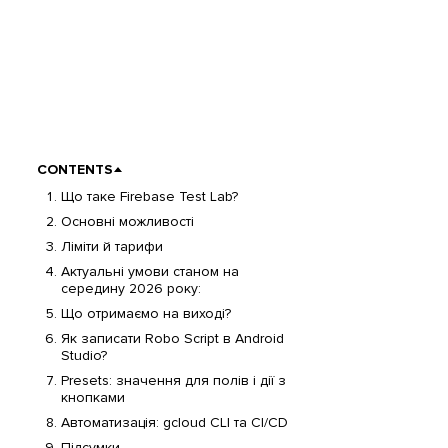
CONTENTS
Що таке Firebase Test Lab?
Основні можливості
Ліміти й тарифи
Актуальні умови станом на
середину 2026 року:
Що отримаємо на виході?
Як записати Robo Script в Android
Studio?
Presets: значення для полів і дії з
кнопками
Автоматизація: gcloud CLI та CI/CD
Підсумки