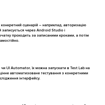
 конкретний сценарій – наприклад, авторизацію
записується через Android Studio і
очатку проходить за записаними кроками, а потім
амостійно.
 чи UI Automator, їх можна запускати в Test Lab на
оцінне автоматизоване тестування з конкретними
ослідження інтерфейсу.