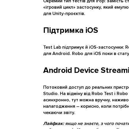
Окремий тип тестів для ігор: замість 
«ігровий цикл» застосунку, який емул
для Unity-проєктів.
Підтримка iOS
Test Lab підтримує й iOS-застосунки: R
для Android. Robo для iOS поки в стат
Android Device Stream
Потоковий доступ до реальних пристро
Studio. На відміну від Robo Test і Rob
асинхронно, тут можна вручну, нажив
налагодження – корисно, коли потрібн
чекаючи звіту.
Лайфхак:
якщо не знаєте, з чого почати