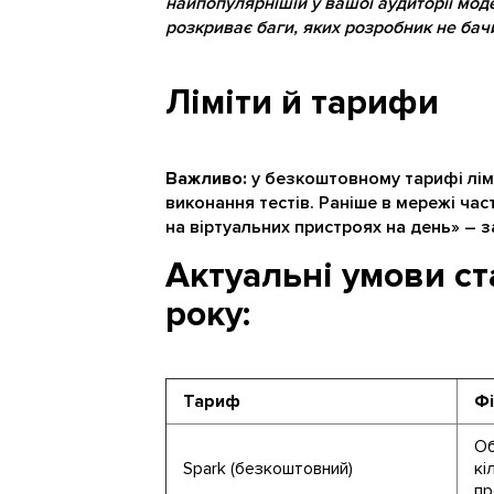
найпопулярнішій у вашої аудиторії моде
розкриває баги, яких розробник не бач
Ліміти й тарифи
Важливо:
у безкоштовному тарифі ліміт
виконання тестів. Раніше в мережі част
на віртуальних пристроях на день» – 
Актуальні умови с
року:
Тариф
Фі
Об
Spark (безкоштовний)
кі
пр