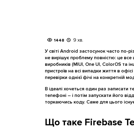
9 хв.
1448
У світі Android застосунок часто по-р
не вирішує проблему повністю: це все 
виробників (MIUI, One UI, ColorOS та і
пристроїв на всі випадки життя в офісі
перевірки однієї фічі на конкретній 
В ідеалі хочеться один раз записати 
телефоні – і потім запускати його від
торкаючись коду. Саме для цього існує 
Що таке Firebase Te