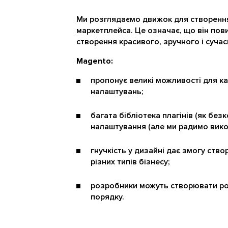
Ми розглядаємо движок для створення 
маркетплейса. Це означає, що він пов
створення красивого, зручного і сучас
Magento:
пропонує великі можливості для кас
налаштувань;
багата бібліотека плагінів (як без
налаштування (але ми радимо викор
гнучкість у дизайні дає змогу ств
різних типів бізнесу;
розробники можуть створювати ро
порядку.