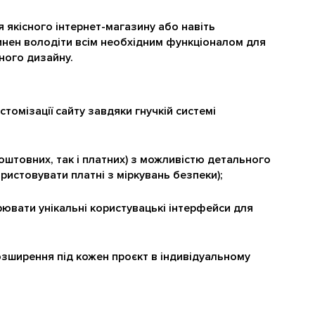
якісного інтернет-магазину або навіть
инен володіти всім необхідним функціоналом для
ного дизайну.
томізації сайту завдяки гнучкій системі
коштовних, так і платних) з можливістю детального
истовувати платні з міркувань безпеки);
орювати унікальні користувацькі інтерфейси для
зширення під кожен проєкт в індивідуальному