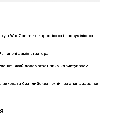
боту з WooCommerce простішою і зрозумілішою
йс панелі адміністратора;
ування, який допомагає новим користувачам
а виконати без глибоких технічних знань завдяки
я