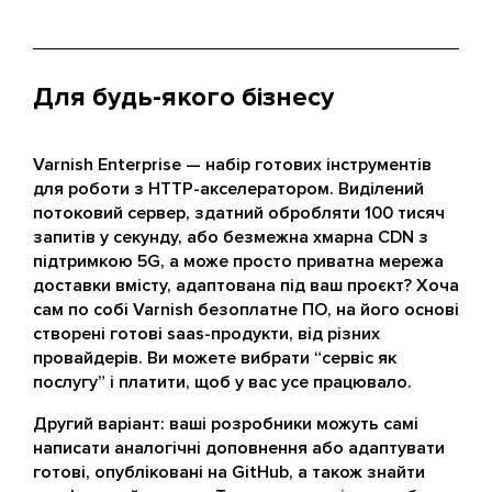
Для будь-якого бізнесу
Varnish Enterprise — набір готових інструментів
для роботи з HTTP-акселератором. Виділений
потоковий сервер, здатний обробляти 100 тисяч
запитів у секунду, або безмежна хмарна CDN з
підтримкою 5G, а може просто приватна мережа
доставки вмісту, адаптована під ваш проєкт? Хоча
сам по собі Varnish безоплатне ПО, на його основі
створені готові saas-продукти, від різних
провайдерів. Ви можете вибрати “сервіс як
послугу” і платити, щоб у вас усе працювало.
Другий варіант: ваші розробники можуть самі
написати аналогічні доповнення або адаптувати
готові, опубліковані на GitHub, а також знайти