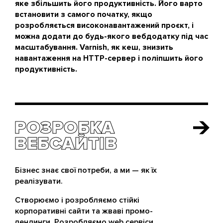
яке збільшить його продуктивність. Його варто
встановити з самого початку, якщо
розробляється високонавантажений проєкт, і
можна додати до будь-якого вебдодатку під час
масштабування. Varnish, як кеш, знизить
навантаження на HTTP-сервер і поліпшить його
продуктивність.
РОЗРОБКА
РОЗРОБКА
ВЕБСАЙТІВ
ВЕБСАЙТІВ
Бізнес знає свої потреби, а ми — як їх
реалізувати.
Створюємо і розробляємо стійкі
корпоративні сайти та жваві промо-
лендинги. Розробляємо web сервіси.