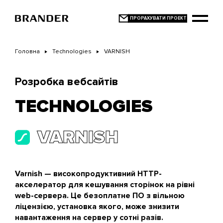
Перейти
до
основного
вмісту
Головна
Technologies
VARNISH
Розробка вебсайтів
TECHNOLOGIES
VARNISH
Varnish — високопродуктивний HTTP-
акселератор для кешування сторінок на рівні
web-сервера. Це безоплатне ПО з вільною
ліцензією, установка якого, може знизити
навантаження на сервер у сотні разів.