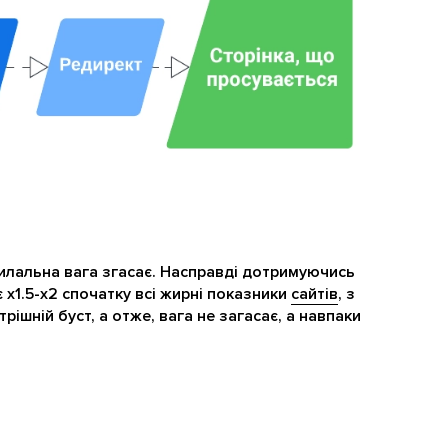
илальна вага згасає. Насправді дотримуючись
 х1.5-х2 спочатку всі жирні показники
сайтів
, з
рішній буст, а отже, вага не загасає, а навпаки