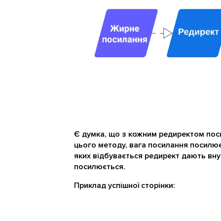
Є думка, що з кожним редиректом пос
цього методу, вага посилання посилює
яких відбувається редирект дають внут
посилюється.
Приклад успішної сторінки: