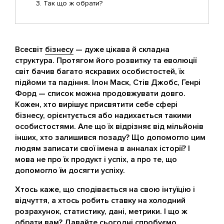
Так що ж обрати?
Всесвіт
бізнесу
— дуже цікава й складна
структура. Протягом його розвитку та еволюції
світ бачив багато яскравих особистостей, їх
підйоми та падіння. Ілон Маск, Стів Джобс, Генрі
Форд — список можна продовжувати довго.
Кожен, хто вирішує присвятити себе сфері
бізнесу, орієнтується або надихається такими
особистостями. Але що їх відрізняє від мільйонів
інших, хто залишився позаду? Що допомогло цим
людям записати свої імена в анналах історії? І
мова не про їх продукт і успіх, а про те, що
допомогло їм досягти успіху.
Хтось каже, що сподівається на свою інтуїцію і
відчуття, а хтось робить ставку на холодний
розрахунок, статистику, дані, метрики. І що ж
обрати вам? Давайте сьогодні спробуємо