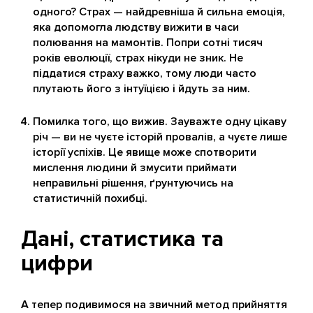
одного? Страх — найдревніша й сильна емоція,
яка допомогла людству вижити в часи
полювання на мамонтів. Попри сотні тисяч
років еволюції, страх нікуди не зник. Не
піддатися страху важко, тому люди часто
плутають його з інтуїцією і йдуть за ним.
Помилка того, що вижив. Зауважте одну цікаву
річ — ви не чуєте історій провалів, а чуєте лише
історії успіхів. Це явище може спотворити
мислення людини й змусити приймати
неправильні рішення, ґрунтуючись на
статистичній похибці.
Дані, статистика та
цифри
А тепер подивимося на звичний метод прийняття