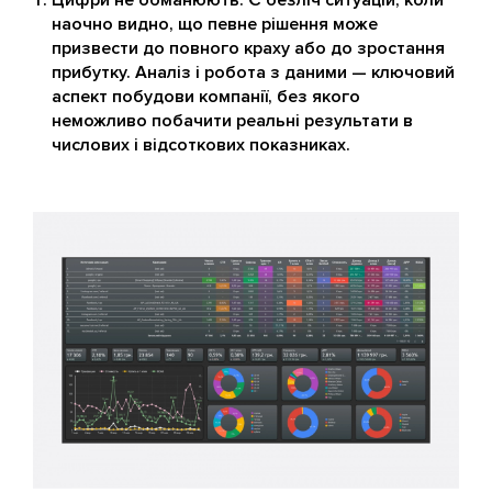
Цифри не обманюють. Є безліч ситуацій, коли
наочно видно, що певне рішення може
призвести до повного краху або до зростання
прибутку. Аналіз і робота з даними — ключовий
аспект побудови компанії, без якого
неможливо побачити реальні результати в
числових і відсоткових показниках.