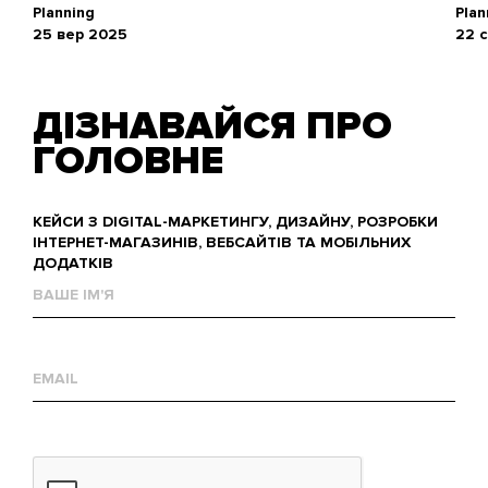
Planning
Plan
25 вер 2025
22 
ДІЗНАВАЙСЯ ПРО
ГОЛОВНЕ
КЕЙСИ З DIGITAL-МАРКЕТИНГУ, ДИЗАЙНУ, РОЗРОБКИ
ІНТЕРНЕТ-МАГАЗИНІВ, ВЕБСАЙТІВ ТА МОБІЛЬНИХ
ДОДАТКІВ
Ваше
им'я
Е-
mail