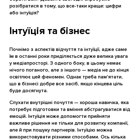
розібратися в тому, що все-таки краще: цифри
або інтуїція?
Інтуїція та бізнес
Почнімо з аспектів відчуття та інтуїції, адже саме
їм в останні роки приділяється дуже велика увага
у медіапросторі. З одного боку, в цьому немає
нічого поганого, але з іншого — медіа не до кінця
освітлює цей феномен. Однак треба пам'ятати,
що в бізнесі добре все засіб, якщо кінцева ціль
буде досягнута.
Слухати внутрішні почуття — хороша навичка, яка
потребує підготовки та вміння абстрагуватися від
емоцій. Інтуїція може допомогти прийняти
важливе рішення не тільки для розвитку компанії,
але й при пошуку партнерів. Інтуїцію можна
використовувати різними способами. Ось кілька