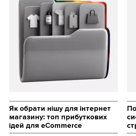
Як обрати нішу для інтернет
По
магазину: топ прибуткових
си
ідей для eCommerce
ст