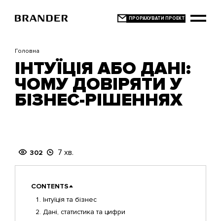
Перейти
до
основного
вмісту
Головна
ІНТУЇЦІЯ АБО ДАНІ:
ЧОМУ ДОВІРЯТИ У
БІЗНЕС-РІШЕННЯХ
7 хв.
302
CONTENTS
Інтуїція та бізнес
Дані, статистика та цифри