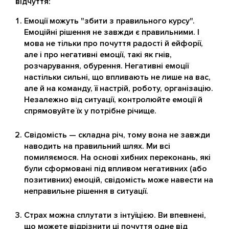
відчуття:
Емоції можуть "збити з правильного курсу".
Емоційні рішення не завжди є правильними. І
мова не тільки про почуття радості й ейфорії,
але і про негативні емоції, такі як гнів,
розчарування, обурення. Негативні емоції
настільки сильні, що впливають не лише на вас,
але й на команду, її настрій, роботу, організацію.
Незалежно від ситуації, контролюйте емоції й
спрямовуйте їх у потрібне річище.
Свідомість — складна річ, тому вона не завжди
наводить на правильний шлях. Ми всі
помиляємося. На основі хибних переконань, які
були сформовані під впливом негативних (або
позитивних) емоцій, свідомість може навести на
неправильне рішення в ситуації.
Страх можна сплутати з інтуїцією. Ви впевнені,
що можете відрізнити ці почуття одне від