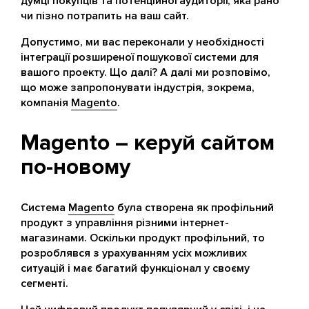
думці покупців та потенційної аудиторії, яка рано
чи пізно потрапить на ваш сайт.
Допустимо, ми вас переконали у необхідності
інтеграції розширеної пошукової системи для
вашого проекту. Що далі? А далі ми розповімо,
що може запропонувати індустрія, зокрема,
компанія
Magento
.
Magento – керуй сайтом
по-новому
Система
Magento
була створена як профільний
продукт з управління різними інтернет-
магазинами. Оскільки продукт профільний, то
розроблявся з урахуванням усіх можливих
ситуацій і має багатий функціонал у своєму
сегменті.