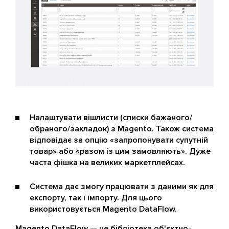
Налаштувати вішлисти (списки бажаного/
обраного/закладок) з Magento. Також система
відповідає за опцію «запропонувати супутній
товар» або «разом із цим замовляють». Дуже
часта фішка на великих маркетплейсах.
Система дає змогу працювати з даними як для
експорту, так і імпорту. Для цього
використовується Magento DataFlow.
Magento DataFlow — це бібліотека об'єктно-