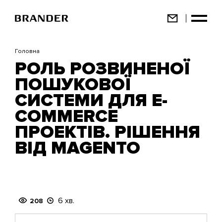
Перейти
до
основного
вмісту
Головна
РОЛЬ РОЗВИНЕНОЇ
ПОШУКОВОЇ
СИСТЕМИ ДЛЯ E-
COMMERCE
ПРОЕКТІВ. РІШЕННЯ
ВІД MAGENTO
6 хв.
208