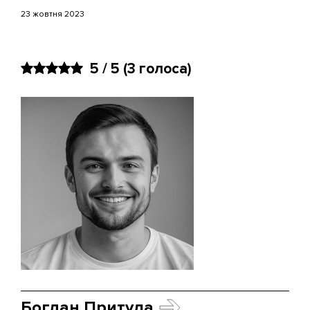
23 жовтня 2023
5 / 5
(3 голоса)
Богдан Притула