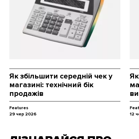
Як збільшити середній чек у
Як
магазині: технічний бік
ма
продажів
ви
Features
Fea
29 чер 2026
12 