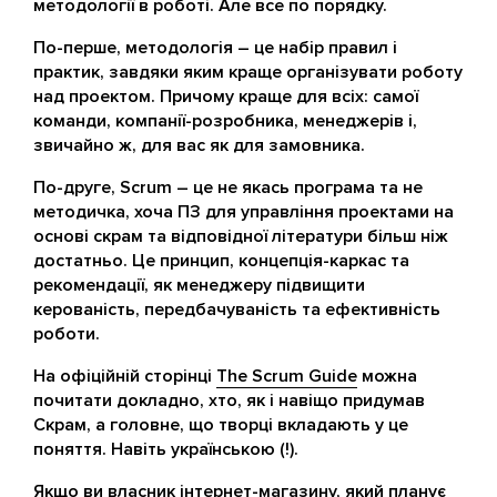
методології в роботі. Але все по порядку.
По-перше, методологія – це набір правил і
практик, завдяки яким краще організувати роботу
над проектом. Причому краще для всіх: самої
команди, компанії-розробника, менеджерів і,
звичайно ж, для вас як для замовника.
По-друге, Scrum – це не якась програма та не
методичка, хоча ПЗ для управління проектами на
основі скрам та відповідної літератури більш ніж
достатньо. Це принцип, концепція-каркас та
рекомендації, як менеджеру підвищити
керованість, передбачуваність та ефективність
роботи.
На офіційній сторінці
The Scrum Guide
можна
почитати докладно, хто, як і навіщо придумав
Скрам, а головне, що творці вкладають у це
поняття. Навіть українською (!).
Якщо ви власник інтернет-магазину, який планує