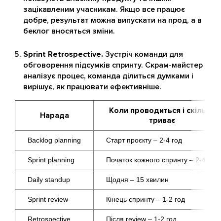
зацікавленим учасникам. Якщо все працює
добре, результат можна випускати на прод, а в
беклог вносяться зміни.
Sprint Retrospective.
Зустріч команди для
обговорення підсумків спринту. Скрам-майстер
аналізує процес, команда ділиться думками і
вирішує, як працювати ефективніше.
Коли проводиться і скільки
Нарада
триває
Backlog planning
Старт проєкту – 2-4 год
Sprint planning
Початок кожного спринту – 2-4 год
Daily standup
Щодня – 15 хвилин
Sprint review
Кінець спринту – 1-2 год
Retrospective
Після review – 1-2 год