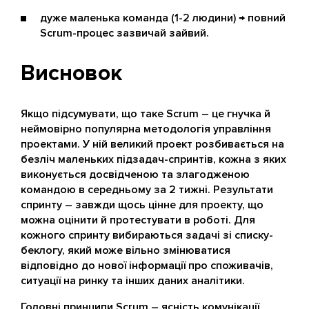
дуже маленька команда (1-2 людини) → повний
Scrum-процес зазвичай зайвий.
Висновок
Якщо підсумувати, що таке Scrum – це гнучка й
неймовірно популярна методологія управління
проектами. У ній великий проект розбивається на
безліч маленьких підзадач-спринтів, кожна з яких
виконується досвідченою та злагодженою
командою в середньому за 2 тижні. Результати
спринту – завжди щось цінне для проекту, що
можна оцінити й протестувати в роботі. Для
кожного спринту вибираються задачі зі списку-
беклогу, який може вільно змінюватися
відповідно до нової інформації про споживачів,
ситуації на ринку та інших даних аналітики.
Головні принципи Scrum – ясність комунікації,