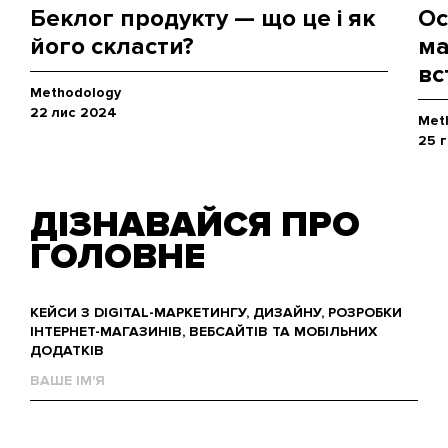
Беклог продукту — що це і як
Ос
його скласти?
ма
вс
Methodology
22 лис 2024
Met
25 
ДІЗНАВАЙСЯ ПРО
ГОЛОВНЕ
КЕЙСИ З DIGITAL-МАРКЕТИНГУ, ДИЗАЙНУ, РОЗРОБКИ
ІНТЕРНЕТ-МАГАЗИНІВ, ВЕБСАЙТІВ ТА МОБІЛЬНИХ
ДОДАТКІВ
Ваше
им'я
Е-