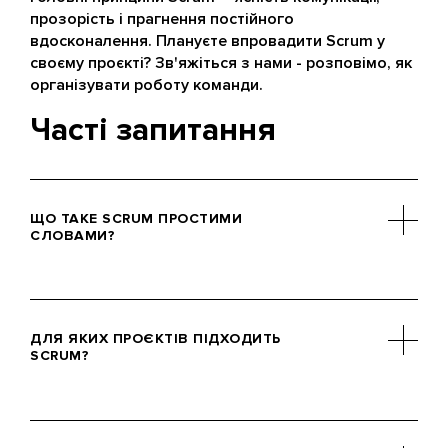
прозорість і прагнення постійного
вдосконалення. Плануєте впровадити Scrum у
своєму проєкті? Зв'яжіться з нами - розповімо, як
організувати роботу команди.
Часті запитання
ЩО ТАКЕ SCRUM ПРОСТИМИ
СЛОВАМИ?
Scrum – це методологія управління
розробкою, у якій великий проєкт
ДЛЯ ЯКИХ ПРОЄКТІВ ПІДХОДИТЬ
ділять на короткі етапи (спринти) по
SCRUM?
1-4 тижні. Наприкінці кожного спринту
команда показує готовий результат
– функцію, покращення або
Scrum найкраще підходить для
виправлення.