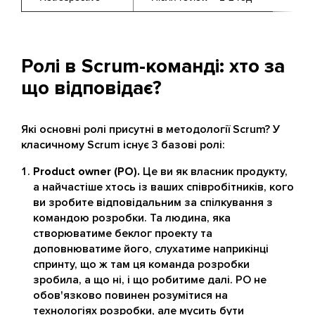
Ролі в Scrum-команді: хто за
що відповідає?
Які основні ролі присутні в методології Scrum? У
класичному Scrum існує 3 базові ролі:
Product owner (PO).
Це ви як власник продукту,
а найчастіше хтось із ваших співробітників, кого
ви зробите відповідальним за спілкування з
командою розробки. Та людина, яка
створюватиме беклог проекту та
доповнюватиме його, слухатиме наприкінці
спринту, що ж там ця команда розробки
зробила, а що ні, і що робитиме далі. PO не
обов'язково повинен розумітися на
технологіях розробки, але мусить бути