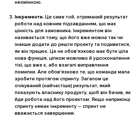
незмінною.
Інкременти.
Це саме той, отриманий результат
роботи над кожним підзавданням, що має
цінність для замовника. Інкрементом він
називається тому, що його вже можна так чи
інакше додати до решти проекту та подивитися,
як він працює. Це не обов'язково має бути ціла
нова функція, цілком можливо й удосконалення
тієї, що вже є, або взагалі виправлення
помилки. Але обов'язково те, що команда мала
зробити протягом спринту. Загалом це
очікуваний (найчастіше) результат, який
показують власнику продукту, щоб він бачив, як
йде робота над його проектом. Якщо наприкінці
спринту немає інкременту – спринт не
вважається завершеним.