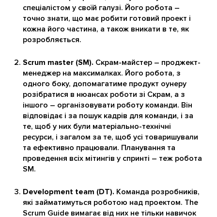
спеціалістом у своїй галузі. Його робота –
точно знати, що має робити готовий проект і
кожна його частина, а також вникати в те, як
розробляється.
Scrum master (SM).
Скрам-майстер – проджект-
менеджер на максималках. Його робота, з
одного боку, допомагатиме продукт оунеру
розібратися в нюансах роботи зі Скрам, а з
іншого – організовувати роботу команди. Він
відповідає і за пошук кадрів для команди, і за
те, щоб у них були матеріально-технічні
ресурси, і загалом за те, щоб усі товаришували
та ефективно працювали. Планування та
проведення всіх мітингів у спринті – теж робота
SM.
Development team (DT).
Команда розробників,
які займатимуться роботою над проектом. The
Scrum Guide вимагає від них не тільки навичок