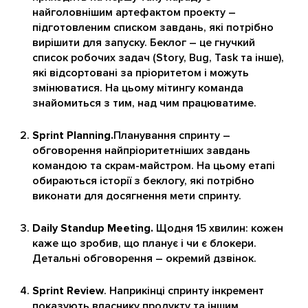
найголовнішим артефактом проекту –
підготовленим списком завдань, які потрібно
вирішити для запуску. Беклог – це гнучкий
список робочих задач (Story, Bug, Task та інше),
які відсортовані за пріоритетом і можуть
змінюватися. На цьому мітингу команда
знайомиться з тим, над чим працюватиме.
Sprint Planning.
Планування спринту –
обговорення найпріоритетніших завдань
командою та скрам-майстром. На цьому етапі
обираються історії з беклогу, які потрібно
виконати для досягнення мети спринту.
Daily Standup Meeting.
Щодня 15 хвилин: кожен
каже що зробив, що планує і чи є блокери.
Детальні обговорення – окремий дзвінок.
Sprint Review
. Наприкінці спринту інкремент
показують власнику продукту та іншим