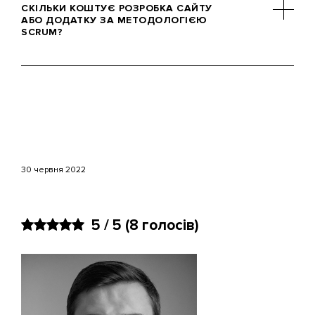
складних цифрових продуктів:
СКІЛЬКИ КОШТУЄ РОЗРОБКА САЙТУ
інтернет-магазинів, мобільних
АБО ДОДАТКУ ЗА МЕТОДОЛОГІЄЮ
SCRUM?
додатків, SaaS-сервісів або великих
сайтів. Методологія ефективна там,
де вимоги можуть змінюватися під
Scrum не має фіксованої вартості –
час розробки.
бюджет залежить від складу
команди, складності функцій і
кількості спринтів. Робота зазвичай
планується і оплачується поетапно
після кожного спринту.
30 червня 2022
5 / 5
(8 голосів)