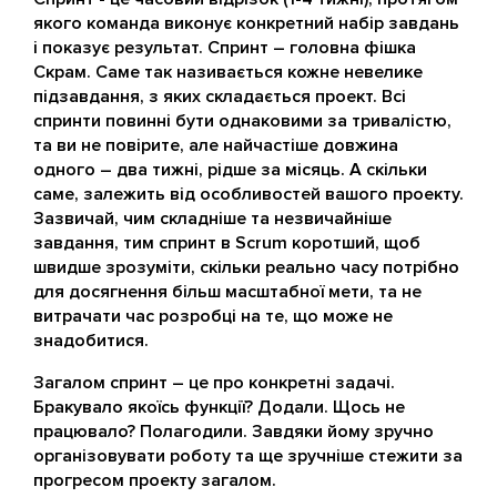
якого команда виконує конкретний набір завдань
і показує результат. Спринт – головна фішка
Скрам. Саме так називається кожне невелике
підзавдання, з яких складається проект. Всі
спринти повинні бути однаковими за тривалістю,
та ви не повірите, але найчастіше довжина
одного – два тижні, рідше за місяць. А скільки
саме, залежить від особливостей вашого проекту.
Зазвичай, чим складніше та незвичайніше
завдання, тим спринт в Scrum коротший, щоб
швидше зрозуміти, скільки реально часу потрібно
для досягнення більш масштабної мети, та не
витрачати час розробці на те, що може не
знадобитися.
Загалом спринт – це про конкретні задачі.
Бракувало якоїсь функції? Додали. Щось не
працювало? Полагодили. Завдяки йому зручно
організовувати роботу та ще зручніше стежити за
прогресом проекту загалом.