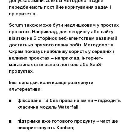
допускає зміни. Але всі методології Agile
передбачають постійне коригування задач і
пріоритетів.
Scrum також може бути надлишковим у простих
проєктах. Наприклад, для лендингу або сайту-
візитки на 5 сторінок веб-агентствам зазвичай
достатньо прямого плану робіт. Методологія
Скрам показує найбільшу користь у середніх і
великих проектах – наприклад, інтернет-
магазинах із власною логікою або SaaS-
продуктах.
Інші випадки, коли краще розглянути
альтернативи:
фіксоване ТЗ без права на зміни → підходить
класична модель Waterfall;
підтримка вже готового продукту → частіше
використовують
Kanban
;