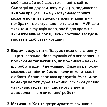
мобільна або веб-додаток, і навіть сайти.
Сьогодні ви додали нову функцію, подивилися,
як вона працює, і вже у наступному спринті
можете почати її вдосконалювати, міняти чи
прибрати! І це актуально не тільки для MVP, для
яких кожна функція нова, але й для проектів,
яким вже кілька років, і вони постійно тестують
гіпотези, щоб стати кращими.
Видимі результати.
Підсумок кожного спринту
– щось реальне. Нова функція або виправлення
помилки не так важливо, як можливість бачити,
що робота йде, і йде успішно. Саме за це, окрім
можливості міняти беклог, коли їм хочеться, і
люблять Scrum власники продуктів. Учасникам
команди це теж дуже важливо, оскільки умовно
«закриває гештальт», дає змогу відчути
задоволення від виконаної роботи.
Мотивація.
Хотіти дотримуватися принципів