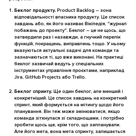
Беклог продукту.
Product Backlog – зона
відповідальності власника продукту. Це список
завдань або, як його називає Вікіпедія, "журнал
побажань до проекту". Беклог – це не щось, що
затвердили раз і назавжди, а гнучкий перелік
функцій, покращень, виправлень тощо. У ньому
вказуються актуальні задачі для команди та
зазначаються ті, що вже виконані. На практиці
беклог зазвичай ведуть у спеціальних
інструментах управління проєктами, наприклад
Jira, GitHub Projects або Trello.
Беклог спринту.
Ще один беклог, але менший і
конкретніший. Це список завдань на конкретний
спринт, який формується на мітингу щодо його
планування. Він теж може змінюватися, якщо
команда зіткнулася зі складнощами, і потрібно
зробити щось ще, крім того, що запланували.
Але його мета, вона мета спринту, залишається