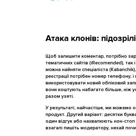
Атака клонів: підозріл
Щоб залишити коментар, потрібно заре
тематичних сайтів (iRecomended), так і
можна найняти спеціаліста (Kabanchik),
реєстрації потрібен номер телефону, і н
використовувати новий обліковий запи
вони коштують набагато більше, ніж ус
разом узяті.
У результаті, найчастіше, ми можемо 
продукт. Другий варіант: десятки бук
один відгук або нахвалюють нон-стоп 
взагалі пишіть модератору, нехай почи