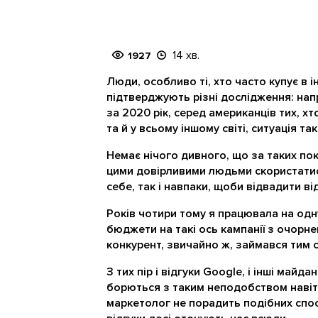
14 хв.
1927
Люди, особливо ті, хто часто купує в і
підтверджують різні дослідження: напр
за 2020 рік, серед американців тих, хт
та й у всьому іншому світі, ситуація та
Немає нічого дивного, що за таких пок
цими довірливими людьми скористатися
себе, так і навпаки, щоби відвадити ві
Років чотири тому я працювала на одн
бюджети на такі ось кампанії з очорн
конкурент, звичайно ж, займався тим с
З тих пір і відгуки Google, і інші май
борються з таким неподобством навіть
маркетолог не порадить подібних спосо