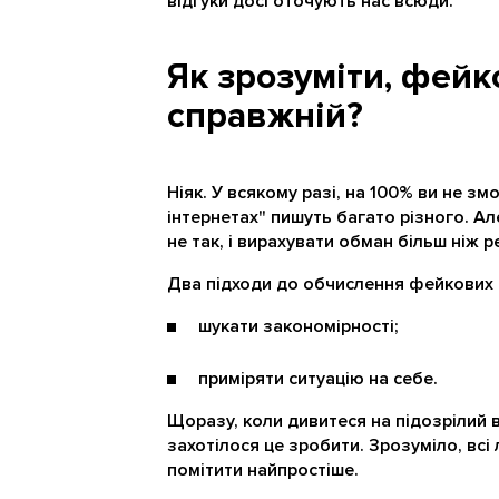
відгуки досі оточують нас всюди.
Як зрозуміти, фейк
справжній?
Ніяк. У всякому разі, на 100% ви не зм
інтернетах" пишуть багато різного. Ал
не так, і вирахувати обман більш ніж р
Два підходи до обчислення фейкових в
шукати закономірності;
приміряти ситуацію на себе.
Щоразу, коли дивитеся на підозрілий в
захотілося це зробити. Зрозуміло, всі 
помітити найпростіше.