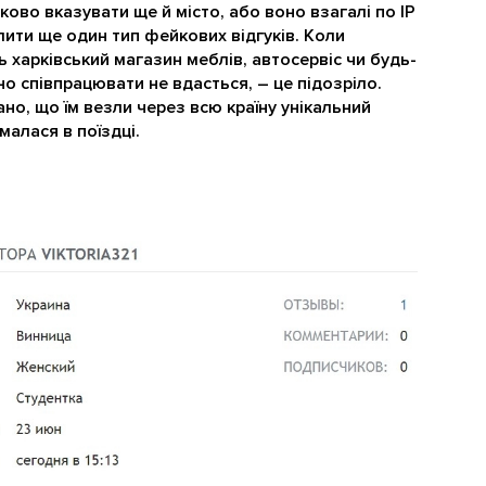
ково вказувати ще й місто, або воно взагалі по IP
ити ще один тип фейкових відгуків. Коли
ь харківський магазин меблів, автосервіс чи будь-
но співпрацювати не вдасться, – це підозріло.
но, що їм везли через всю країну унікальний
алася в поїздці.