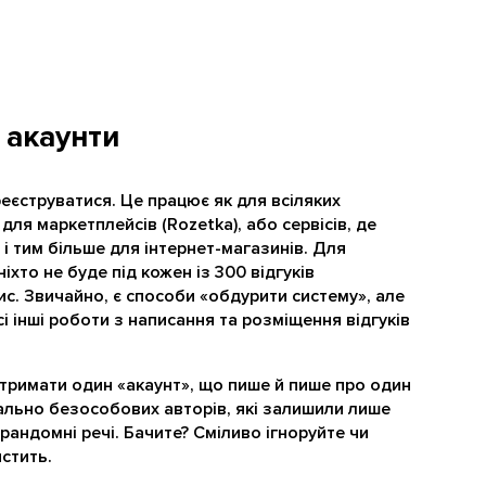
і акаунти
єструватися. Це працює як для всіляких
 для маркетплейсів (Rozetka), або сервісів, де
 і тим більше для інтернет-магазинів. Для
іхто не буде під кожен із 300 відгуків
с. Звичайно, є способи «обдурити систему», але
і інші роботи з написання та розміщення відгуків
отримати один «акаунт», що пише й пише про один
вально безособових авторів, які залишили лише
рандомні речі. Бачите? Сміливо ігноруйте чи
стить.