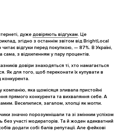
нтернеті, дуже
довіряють відгукам
. Це
иклад, згідно з останнім звітом від BrightLocal
о читає відгуки перед покупкою, — 87%. В Україні,
ка сама, з відхиленням у пару процентів.
азників довіри знаходяться ті, хто намагається
. Як для того, щоб переконати їх купувати в
д конкурента.
у компанію, яка щомісяця зливала пристойні
ення прямого конкурента та вихваляння себе. А
амим. Веселилися, загалом, хлопці як могли.
данчики значно порозумнішали та зі змінним успіхом
 без участі модераторів. Та й жоден адекватний
бів додати собі балів репутації. Але фейкові