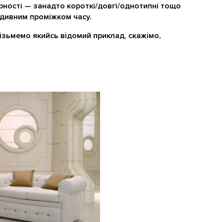
рності — занадто короткі/довгі/однотипні тощо
з дивним проміжком часу.
ізьмемо якийсь відомий приклад, скажімо,