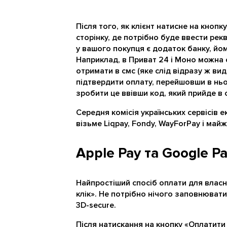
Після того, як клієнт натисне на кноп
сторінку, де потрібно буде ввести рекв
у вашого покупця є додаток банку, йом
Наприклад, в Приват 24 і Моно можна с
отримати в смс (яке слід відразу ж ви
підтвердити оплату, перейшовши в ньог
зробити це ввівши код, який прийде в 
Середня комісія українських сервісів е
візьме Liqpay, Fondy, WayForPay і майже
Apple Pay та Google P
Найпростіший спосіб оплати для власни
клік». Не потрібно нічого заповнювати
3D-secure.
Після натискання на кнопку «
Оплатити 