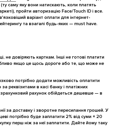
(ту саму яку вони натискають, коли платять
ркеті), пройти авторизацію Face/Touch ID і все.
в'язковіший варіант оплати для інтернет-
кейтерингу та взагалі будь-яких — must have.
ці, не довіряють карткам. Інші не готові платити
обливо якщо це щось дороге або те, що може не
'язково потрібно додати можливість оплатити
 за реквізитами в касі банку і платіжних
розрахунковий рахунок обійдеться дешевше — в
нії за доставку і зворотне пересилання грошей. У
цеві потрібно буде заплатити 2% від суми + 20
купку перш ніж за неї заплатити. Дайте йому таку