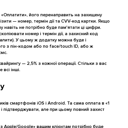
ку «Оплатити», його перенаправить на захищену
ізити — номер, термін дії та CVV-код картки. Якщо
у навіть не потрібно буде пам'ятати ці цифри.
копіювати номер і термін дії, а захисний код
далити). У цьому ж додатку можна буде і
о з пін-кодом або по face/touch ID, або ж
смс.
квайрингу — 2,5% з кожної операції. Стільки з вас
 всі інші.
ay
ків смартфонів iOS і Android. Та сама оплата в «1
 і підтверджувати, але при цьому повний захист
з Apple
/Google» вашим клієнтам потрібно буде