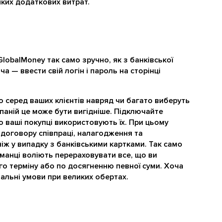
яких додаткових витрат.
lobalMoney так само зручно, як з банківської
ча — ввести свій логін і пароль на сторінці
о серед ваших клієнтів навряд чи багато виберуть
паній це може бути вигідніше. Підключайте
о ваші покупці використовують їх. При цьому
договору співпраці, налагодження та
іж у випадку з банківськими картками. Так само
аманці воліють перераховувати все, що ви
го терміну або по досягненню певної суми. Хоча
льні умови при великих обертах.