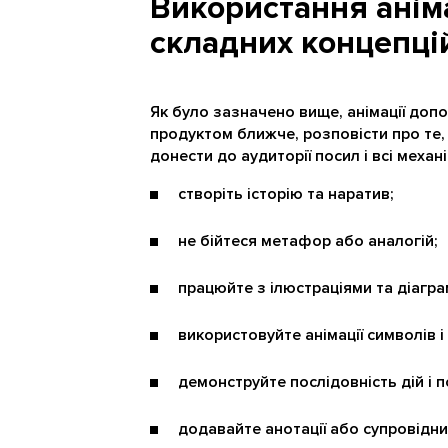
Використання анім
складних концепцій
Як було зазначено вище, анімації до
продуктом ближче, розповісти про те,
донести до аудиторії посил і всі механі
створіть історію та наратив;
не бійтеся метафор або аналогій;
працюйте з ілюстраціями та діагра
використовуйте анімації символів 
демонструйте послідовність дій і п
додавайте анотації або супровідни