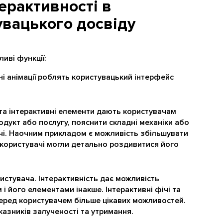
терактивності в
увацького досвіду
иві функції:
і анімації роблять користувацький інтерфейс
 та інтерактивні елементи дають користувачам
одукт або послугу, пояснити складні механіки або
чі. Наочним прикладом є можливість збільшувати
 користувачі могли детально роздивитися його
истувача. Інтерактивність дає можливість
 і його елементами інакше. Інтерактивні фічі та
еред користувачем більше цікавих можливостей.
азників залученості та утримання.