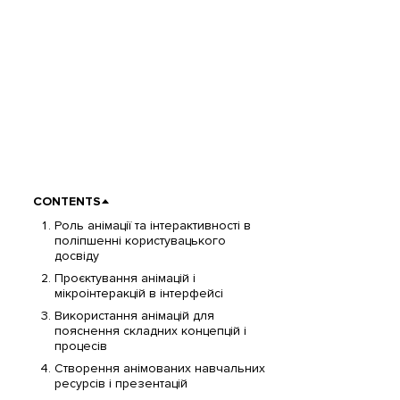
CONTENTS
Роль анімації та інтерактивності в
поліпшенні користувацького
досвіду
Проєктування анімацій і
мікроінтеракцій в інтерфейсі
Використання анімацій для
пояснення складних концепцій і
процесів
Створення анімованих навчальних
ресурсів і презентацій