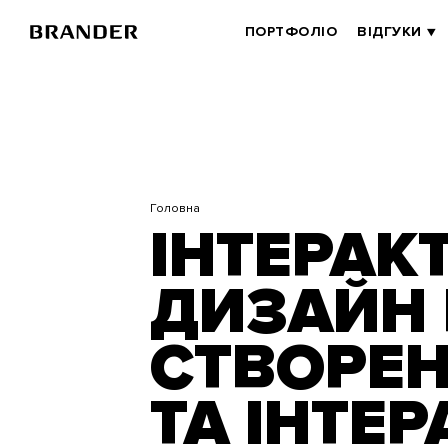
Перейти
до
BRANDER
ПОРТФОЛІО
ВІДГУКИ
основного
MAIN
вмісту
Головна
ІНТЕРАК
ДИЗАЙН В
СТВОРЕН
ТА ІНТЕ