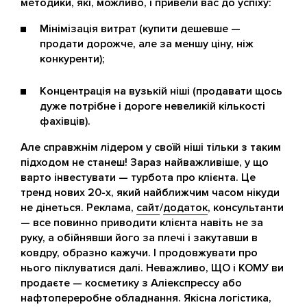
методики, які, можливо, і привели вас до успіху:
Мінімізація витрат (купити дешевше —
продати дорожче, але за меншу ціну, ніж
конкуренти);
Концентрація на вузькій ніші (продавати щось
дуже потрібне і дороге невеликій кількості
фахівців).
Але справжнім лідером у своїй ніші тільки з таким
підходом не станеш! Зараз найважливіше, у що
варто інвестувати — турбота про клієнта. Це
тренд нових 20-х, який найближчим часом нікуди
не дінеться. Реклама,
сайт
/
додаток
, консультанти
— все повинно приводити клієнта навіть не за
руку, а обійнявши його за плечі і закутавши в
ковдру, образно кажучи. І продовжувати про
нього піклуватися далі. Неважливо, ЩО і КОМУ ви
продаєте — косметику з Аліекспрессу або
нафтопереробне обладнання. Якісна логістика,