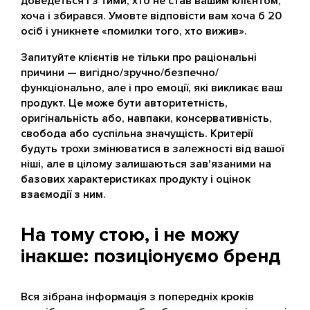
доведеться і з тими, хто не став вашим клієнтом,
хоча і збирався. Умовте відповісти вам хоча б 20
осіб і уникнете «помилки того, хто вижив».
Запитуйте клієнтів не тільки про раціональні
причини — вигідно/зручно/безпечно/
функціонально, але і про емоції, які викликає ваш
продукт. Це може бути авторитетність,
оригінальність або, навпаки, консервативність,
свобода або суспільна значущість. Критерії
будуть трохи змінюватися в залежності від вашої
ніші, але в цілому залишаються зав'язаними на
базових характеристиках продукту і оцінок
взаємодії з ним.
На тому стою, і не можу
інакше: позиціонуємо бренд
Вся зібрана інформація з попередніх кроків