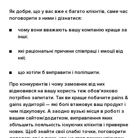
Як добре, що у вас вже є багато клієнтів, саме час
поговорити з ними і дізнатися:
чому вони вважають вашу компанію краще за
інші;
які раціональні причини співпраці і емоції від
неї;
що хотіли б виправити і поліпшити.
Про конкурентів і чому замовник від них
відмовився на вашу користь теж обов'язково
потрібно запитати. Так ви краще побачите pains &
gains аудиторії — які болі втамовує ваш продукт і
чим підкуповує. А заодно вузькі місця в роботі з
вашим сайтом/додатком, виправлення яких
збільшить лояльність існуючих клієнтів і приверне
нових. Щоб знайти свої слабкі точки, поговорити