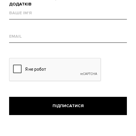
ДОДАТКІВ
Ваше
им'я
Е-
mail